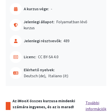
A kurzus vége:
-
Jelenlegi állapot:
Folyamatban lévő
kurzus
Jelenlegi résztvevők:
489
Licenc:
CC BY-SA 4.0
Elérhető nyelvek:
Deutsch ‎(de)‎
Italiano ‎(it)‎
Az iMooX összes kurzusa mindenki
További
számára ingyenes, és az is marad!
információk