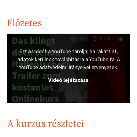
Előzetes
Das klingt
1547
0m48s
2
doch schon
Ezt a videót a YouTube tárolja; ha rákattint,
adatok kerülnek továbbításra a YouTube-ra. A
italienischer!
YouTube adatvédelmi irányelvei érvényesek.
Trailer zum
Videó lejátszása
kostenlos
Onlinekurs
auf
imoox.at
A kurzus részletei