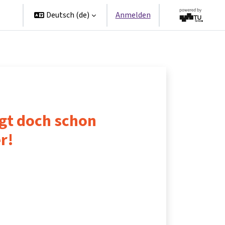
en
Deutsch ‎(de)‎
Anmelden
ngt doch schon
er!