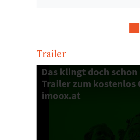
Trailer
Das klingt doch schon 
Trailer zum kostenlos 
imoox.at