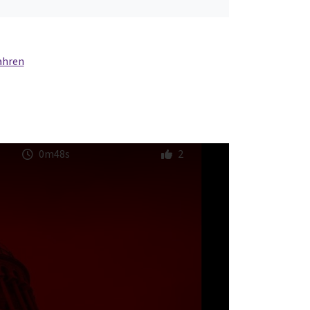
ahren
0m48s
2