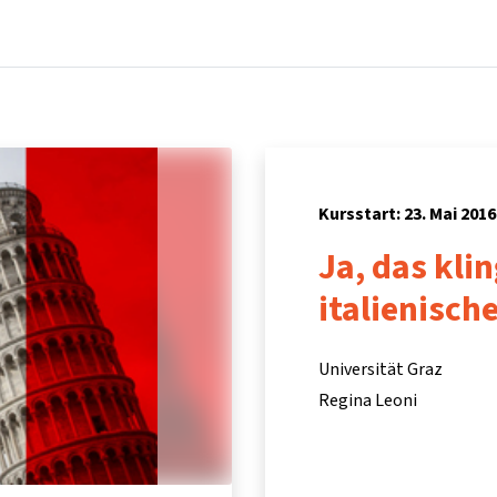
Startseite
Kurse
Info & Hilfe
Partner:inn
Kursstart: 23. Mai 2016
Ja, das kli
italienisch
Universität Graz
Regina Leoni