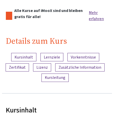
Alle Kurse auf iMooX sind und bleiben
Mehr
gratis für alle!
erfahren
Details zum Kurs
Inhaltsübersicht
Kursinhalt
Lernziele
Vorkenntnisse
Zertifikat
Lizenz
Zusätzliche Information
Kursleitung
Kursinhalt