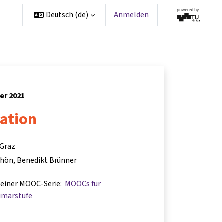
en
Deutsch ‎(de)‎
Anmelden
er 2021
ation
 Graz
chön, Benedikt Brünner
il einer MOOC-Serie:
MOOCs für
imarstufe