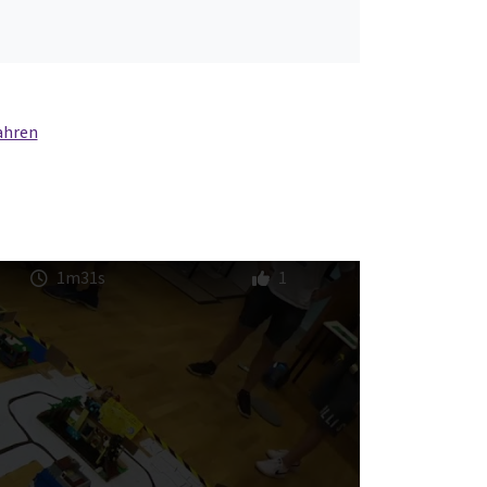
ahren
1m31s
1