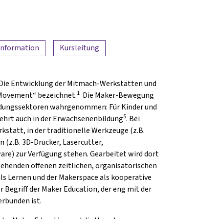
Information
Kursleitung
. Die Entwicklung der Mitmach-Werkstätten und
1
r Movement“ bezeichnet.
Die Maker-Bewegung
Bildungssektoren wahrgenommen: Für Kinder und
5
hrt auch in der Erwachsenenbildung
. Bei
kstatt, in der traditionelle Werkzeuge (z.B.
(z.B. 3D-Drucker, Lasercutter,
re) zur Verfügung stehen. Gearbeitet wird dort
gehenden offenen zeitlichen, organisatorischen
als Lernen und der Makerspace als kooperative
 Begriff der Maker Education, der eng mit der
rbunden ist.