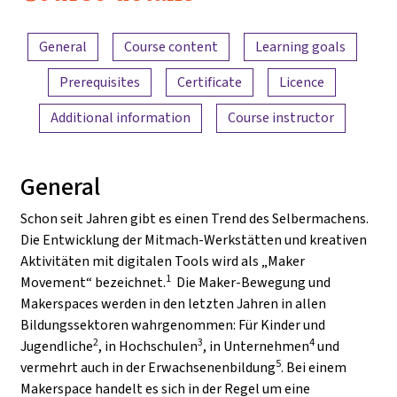
Content overview
General
Course content
Learning goals
Prerequisites
Certificate
Licence
Additional information
Course instructor
General
Schon seit Jahren gibt es einen Trend des Selbermachens.
Die Entwicklung der Mitmach-Werkstätten und kreativen
Aktivitäten mit digitalen Tools wird als „Maker
1
Movement“ bezeichnet.
Die Maker-Bewegung und
Makerspaces werden in den letzten Jahren in allen
Bildungssektoren wahrgenommen: Für Kinder und
2
3
4
Jugendliche
, in Hochschulen
, in Unternehmen
und
5
vermehrt auch in der Erwachsenenbildung
. Bei einem
Makerspace handelt es sich in der Regel um eine