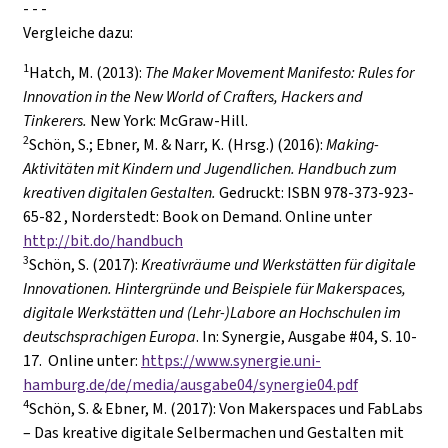
- - -
Vergleiche dazu:
1
Hatch, M. (2013):
The Maker Movement Manifesto: Rules for
Innovation in the New World of Crafters, Hackers and
Tinkerers.
New York: McGraw-Hill.
2
Schön, S.; Ebner, M. & Narr, K. (Hrsg.) (2016):
Making-
Aktivitäten mit Kindern und Jugendlichen. Handbuch zum
kreativen digitalen Gestalten.
Gedruckt: ISBN 978-373-923-
65-82 , Norderstedt: Book on Demand. Online unter
http://bit.do/handbuch
3
Schön, S. (2017):
Kreativräume und Werkstätten für digitale
Innovationen. Hintergründe und Beispiele für Makerspaces,
digitale Werkstätten und (Lehr-)Labore an Hochschulen im
deutschsprachigen Europa
. In: Synergie, Ausgabe #04, S. 10-
17. Online unter:
https://www.synergie.uni-
hamburg.de/de/media/ausgabe04/synergie04.pdf
4
Schön, S. & Ebner, M. (2017): Von Makerspaces und FabLabs
– Das kreative digitale Selbermachen und Gestalten mit