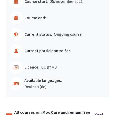
Course start:
25. november 2021
Course end:
-
Current status:
Ongoing course
Current participants:
544
Licence:
CC BY 4.0
Available languages:
Deutsch ‎(de)‎
All courses on iMooX are and remain free
Read