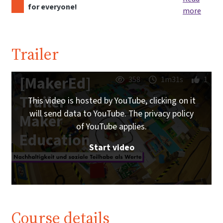
for everyone!
more
Trailer
[MakerEd]
358
1m31s
1
Trailer
This video is hosted by YouTube, clicking on it
will send data to YouTube. The privacy policy
Maker
of YouTube applies.
Education
Start video
Course details