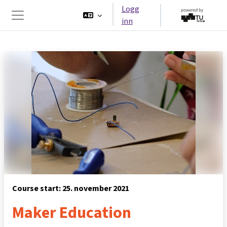
Gå til hovedinnhold
Logg
inn
Sidepanel
Course start: 25. november 2021
Maker Education