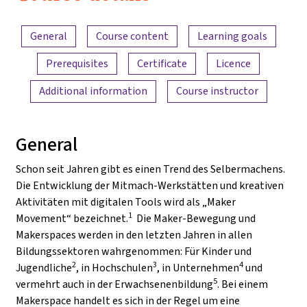
Content overview
General
Course content
Learning goals
Prerequisites
Certificate
Licence
Additional information
Course instructor
General
Schon seit Jahren gibt es einen Trend des Selbermachens.
Die Entwicklung der Mitmach-Werkstätten und kreativen
Aktivitäten mit digitalen Tools wird als „Maker
1
Movement“ bezeichnet.
Die Maker-Bewegung und
Makerspaces werden in den letzten Jahren in allen
Bildungssektoren wahrgenommen: Für Kinder und
2
3
4
Jugendliche
, in Hochschulen
, in Unternehmen
und
5
vermehrt auch in der Erwachsenenbildung
. Bei einem
Makerspace handelt es sich in der Regel um eine