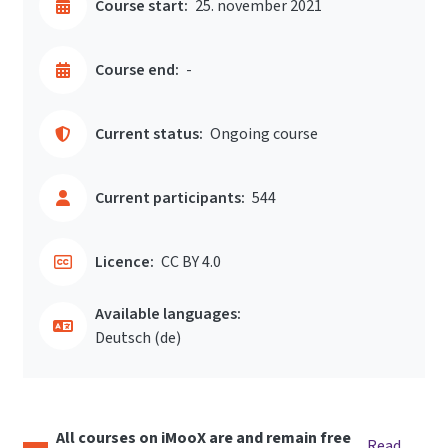
Course start:
25. november 2021
Course end:
-
Current status:
Ongoing course
Current participants:
544
Licence:
CC BY 4.0
Available languages:
Deutsch ‎(de)‎
All courses on iMooX are and remain free
Read