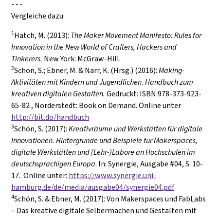
- - -
Vergleiche dazu:
1
Hatch, M. (2013):
The Maker Movement Manifesto: Rules for
Innovation in the New World of Crafters, Hackers and
Tinkerers.
New York: McGraw-Hill.
2
Schön, S.; Ebner, M. & Narr, K. (Hrsg.) (2016):
Making-
Aktivitäten mit Kindern und Jugendlichen. Handbuch zum
kreativen digitalen Gestalten.
Gedruckt: ISBN 978-373-923-
65-82 , Norderstedt: Book on Demand. Online unter
http://bit.do/handbuch
3
Schön, S. (2017):
Kreativräume und Werkstätten für digitale
Innovationen. Hintergründe und Beispiele für Makerspaces,
digitale Werkstätten und (Lehr-)Labore an Hochschulen im
deutschsprachigen Europa
. In: Synergie, Ausgabe #04, S. 10-
17. Online unter:
https://www.synergie.uni-
hamburg.de/de/media/ausgabe04/synergie04.pdf
4
Schön, S. & Ebner, M. (2017): Von Makerspaces und FabLabs
– Das kreative digitale Selbermachen und Gestalten mit