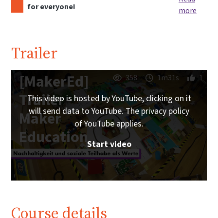
for everyone!
more
Trailer
[MakerEd]
358
1m31s
1
Trailer
This video is hosted by YouTube, clicking on it
will send data to YouTube. The privacy policy
Maker
of YouTube applies.
Education
Start video
Course details