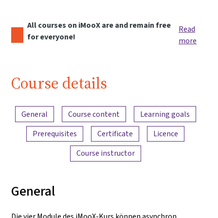
All courses on iMooX are and remain free
Read
for everyone!
more
Course details
Content overview
General
Course content
Learning goals
Prerequisites
Certificate
Licence
Course instructor
General
Die vier Module des iMooX-Kurs können asynchron