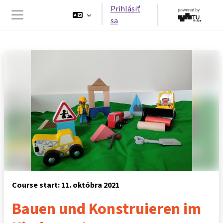
Preskočiť na hlavný obsah
Prihlásiť
sa
Bočný panel
Course start: 11. októbra 2021
Bauen und Konstruieren im