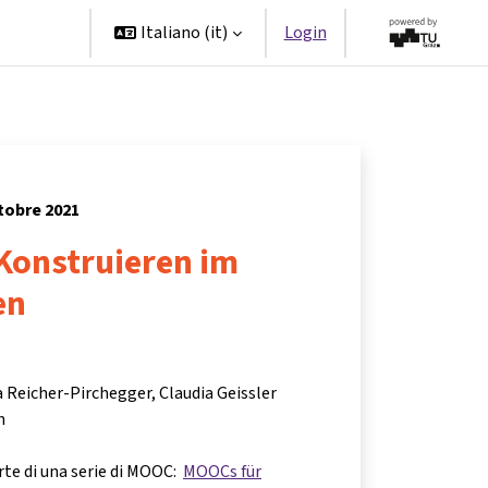
Partner
Italiano ‎(it)‎
Login
ttobre 2021
Konstruieren im
en
a Reicher-Pirchegger, Claudia Geissler
h
rte di una serie di MOOC:
MOOCs für