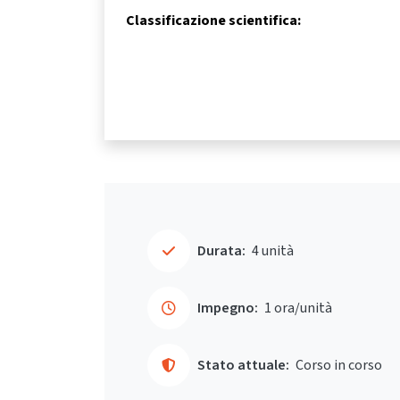
Classificazione scientifica:
Durata:
4 unità
Impegno:
1 ora/unità
Stato attuale:
Corso in corso