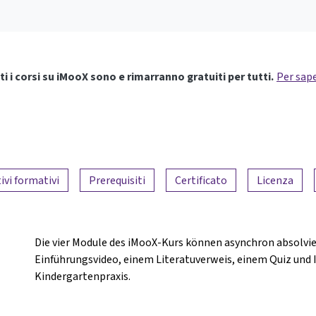
ti i corsi su iMooX sono e rimarranno gratuiti per tutti.
Per sape
ivi formativi
Prerequisiti
Certificato
Licenza
Die vier Module des iMooX-Kurs können asynchron absolvi
Einführungsvideo, einem Literatuverweis, einem Quiz und 
Kindergartenpraxis.