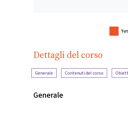
Tut
Dettagli del corso
Panoramica dei contenuti
Generale
Contenuti del corso
Obiett
Generale