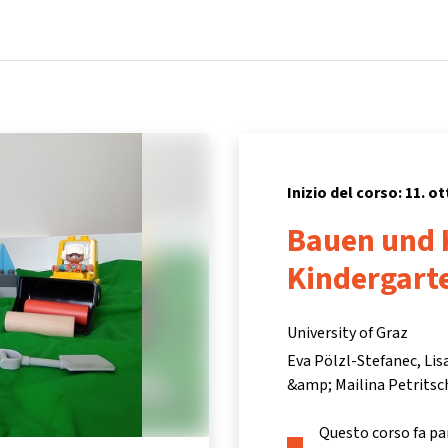
Home
Corsi
Informazioni e assistenza
Inizio del corso: 11. o
Bauen und 
Kindergart
University of Graz
Eva Pölzl-Stefanec, Lis
&amp; Mailina Petritsc
Questo corso fa pa