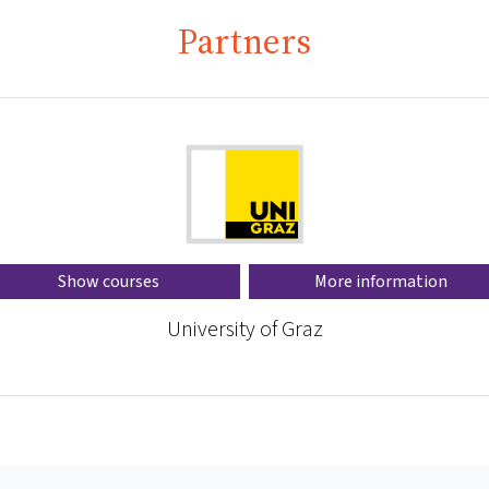
Partners
Show courses
More information
University of Graz