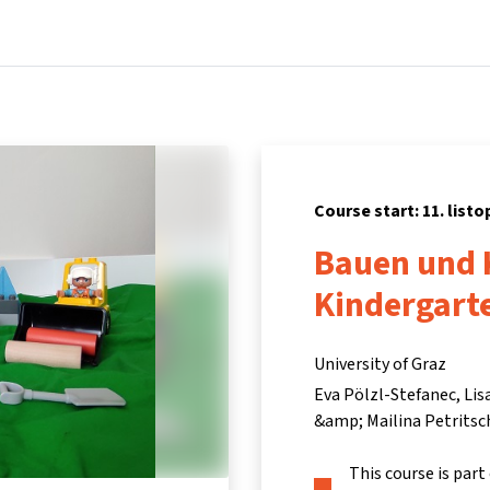
Home
Courses
Info & support
Par
Course start: 11. list
Bauen und 
Kindergart
University of Graz
Eva Pölzl-Stefanec, Lis
&amp; Mailina Petritsc
This course is part