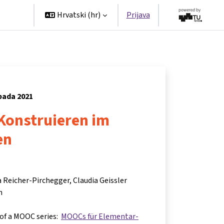
tners
Hrvatski ‎(hr)‎
Prijava
opada 2021
Konstruieren im
en
a Reicher-Pirchegger, Claudia Geissler
h
 of a MOOC series:
MOOCs für Elementar-