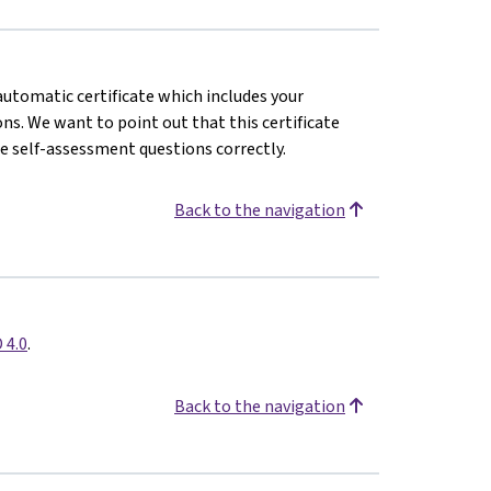
 automatic certificate which includes your
s. We want to point out that this certificate
e self-assessment questions correctly.
Back to the navigation
 4.0
.
Back to the navigation