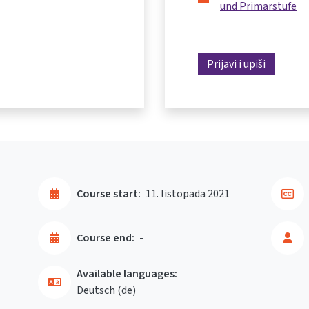
und Primarstufe
Prijavi i upiši
Course start:
11. listopada 2021
Course end:
-
Available languages:
Deutsch ‎(de)‎