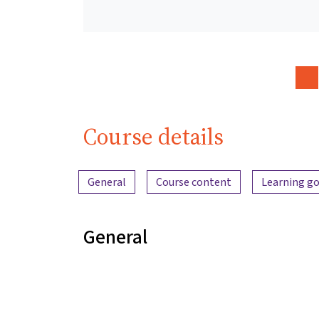
Course details
Content overview
General
Course content
Learning go
General