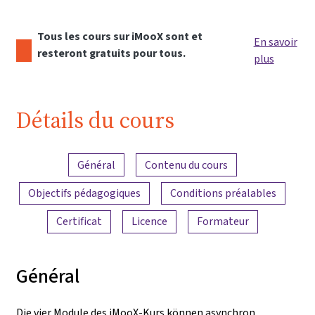
Tous les cours sur iMooX sont et
En savoir
resteront gratuits pour tous.
plus
Détails du cours
Aperçu du contenu
Général
Contenu du cours
Objectifs pédagogiques
Conditions préalables
Certificat
Licence
Formateur
Général
Die vier Module des iMooX-Kurs können asynchron