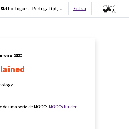
Português - Portugal ‎(pt)‎
Entrar
vereiro 2022
lained
hnology
te de uma série de MOOC:
MOOCs für den