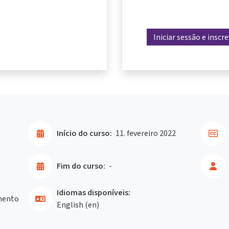
Iniciar sessão e inscr
Início do curso:
11. fevereiro 2022
Fim do curso:
-
Idiomas disponíveis:
mento
English ‎(en)‎