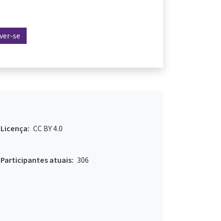
ever-se
Licença:
CC BY 4.0
Participantes atuais:
306