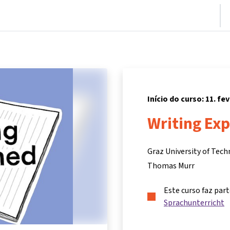
nício
Cursos
Informações e suporte
Parceiros
Início do curso: 11. fe
Writing Exp
Graz University of Tec
Thomas Murr
Este curso faz par
Sprachunterricht