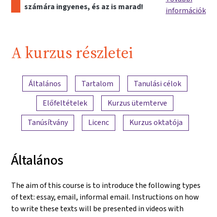
számára ingyenes, és az is marad!
információk
A kurzus részletei
A tartalom áttekintése
Általános
Tartalom
Tanulási célok
Előfeltételek
Kurzus ütemterve
Tanúsítvány
Licenc
Kurzus oktatója
Általános
The aim of this course is to introduce the following types
of text: essay, email, informal email. Instructions on how
to write these texts will be presented in videos with