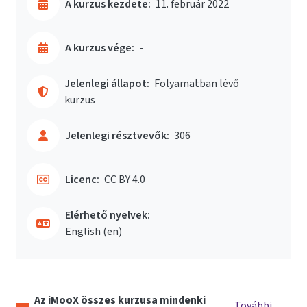
A kurzus kezdete:
11. február 2022
A kurzus vége:
-
Jelenlegi állapot:
Folyamatban lévő
kurzus
Jelenlegi résztvevők:
306
Licenc:
CC BY 4.0
Elérhető nyelvek:
English ‎(en)‎
Az iMooX összes kurzusa mindenki
További