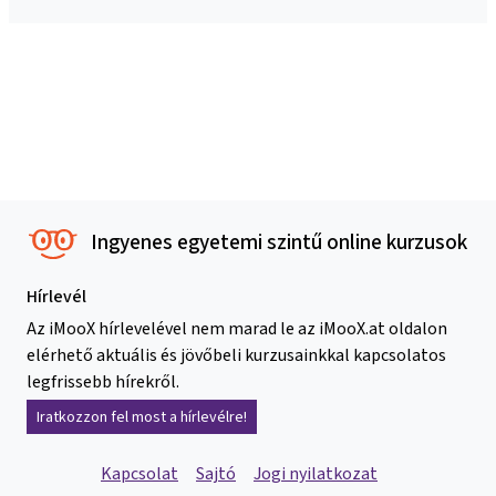
Ingyenes egyetemi szintű online kurzusok
Hírlevél
Az iMooX hírlevelével nem marad le az iMooX.at oldalon
elérhető aktuális és jövőbeli kurzusainkkal kapcsolatos
legfrissebb hírekről.
Iratkozzon fel most a hírlevélre!
Kapcsolat
Sajtó
Jogi nyilatkozat