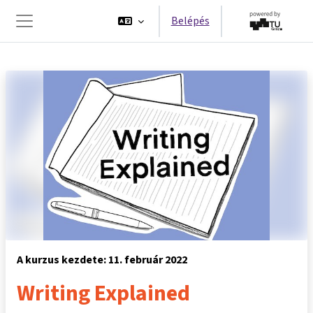
Tovább a fő tartalomhoz
Belépés
Oldalpanel
A kurzus kezdete: 11. február 2022
Writing Explained