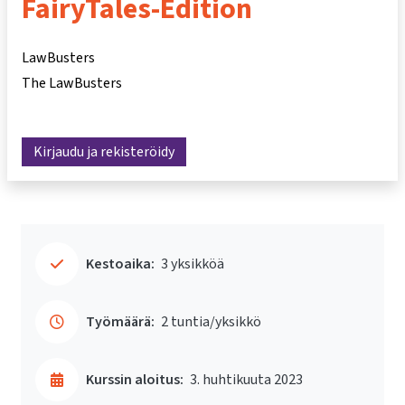
FairyTales-Edition
LawBusters
The LawBusters
Kirjaudu ja rekisteröidy
Kestoaika:
3 yksikköä
Työmäärä:
2 tuntia/yksikkö
Kurssin aloitus:
3. huhtikuuta 2023