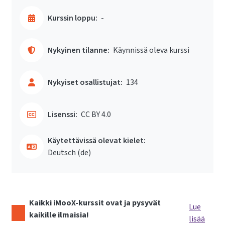
Kurssin loppu:
-
Nykyinen tilanne:
Käynnissä oleva kurssi
Nykyiset osallistujat:
134
Lisenssi:
CC BY 4.0
Käytettävissä olevat kielet:
Deutsch ‎(de)‎
Kaikki iMooX-kurssit ovat ja pysyvät
Lue
kaikille ilmaisia!
lisää