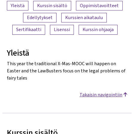
Sisällön yleiskatsaus
Yleistä
Kurssin sisältö
Oppimistavoitteet
Edellytykset
Kurssien aikataulu
Sertifikaatti
Lisenssi
Kurssin ohjaaja
Yleistä
This year the traditional X-Mas-MOOC will happen on
Easter and the LawBusters focus on the legal problems of
fairy tales
Takaisin navigointiin
Kurssin sisältö