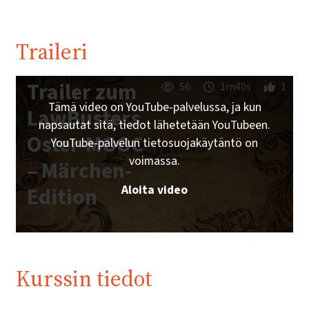
Traileri
Trailer zum
56
1m40s
1
Tämä video on YouTube-palvelussa, ja kun
LawBusters
napsautat sitä, tiedot lähetetään YouTubeen.
Oster-MOOC
YouTube-palvelun tietosuojakäytäntö on
voimassa.
– Märchen-
Aloita video
Edition
Kurssin tiedot