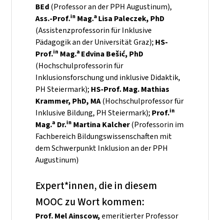
BEd
(Professor an der PPH Augustinum),
in
a
Ass.-Prof.
Mag.
Lisa Paleczek, PhD
(Assistenzprofessorin für Inklusive
Pädagogik an der Universität Graz);
HS-
in
a
Prof.
Mag.
Edvina Beši
ć
, PhD
(Hochschulprofessorin für
Inklusionsforschung und inklusive Didaktik,
PH Steiermark);
HS-Prof. Mag. Mathias
Krammer, PhD, MA
(Hochschulprofessor für
in
Inklusive Bildung, PH Steiermark);
Prof.
a
in
Mag.
Dr.
Martina Kalcher
(Professorin im
Fachbereich Bildungswissenschaften mit
dem Schwerpunkt Inklusion an der PPH
Augustinum)
Expert*innen, die in diesem
MOOC zu Wort kommen:
Prof. Mel Ainscow,
emeritierter Professor