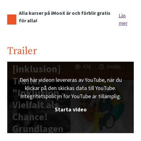
Alla kurser på iMooX är och förblir gratis
Läs
för alla!
mer
Trailer
[inklusion]
424
0m58s
Trailer
Den här videon levereras av YouTube, när du
klickar på den skickas data till YouTube.
"Inklusion -
Integritetspolicyn för YouTube är tillämplig.
Vielfalt als
Starta video
Chance!
Grundlagen
inklusiver