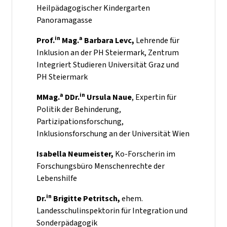
Heilpädagogischer Kindergarten
Panoramagasse
in
a
Prof.
Mag.
Barbara Levc,
Lehrende für
Inklusion an der PH Steiermark, Zentrum
Integriert Studieren Universität Graz und
PH Steiermark
a
in
MMag.
DDr.
Ursula Naue
, Expertin für
Politik der Behinderung,
Partizipationsforschung,
Inklusionsforschung an der Universität Wien
Isabella Neumeister,
Ko-Forscherin im
Forschungsbüro Menschenrechte der
Lebenshilfe
in
Dr.
Brigitte Petritsch,
ehem.
Landesschulinspektorin für Integration und
Sonderpädagogik