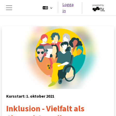
Gå direkt till huvudinnehåll
Logga
in
Sidopanel
Kursstart: 1. oktober 2021
Inklusion - Vielfalt als