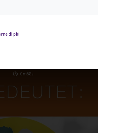
rne di più
0m58s