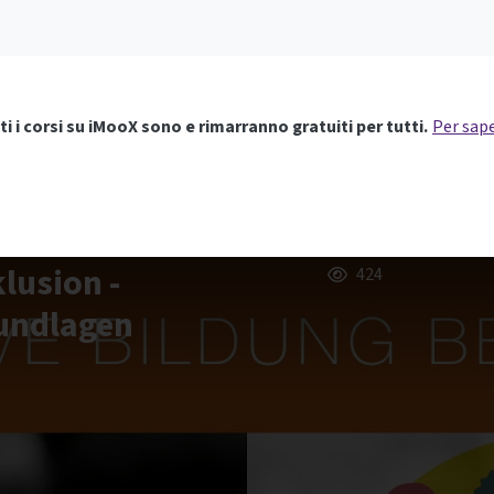
ti i corsi su iMooX sono e rimarranno gratuiti per tutti.
Per sape
klusion -
424
rundlagen