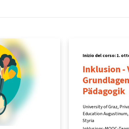
Home
Corsi
Informazioni e assistenza
Inizio del corso: 1. ot
Inklusion - 
Grundlagen
Pädagogik
University of Graz, Priv
Education Augustinum, 
Styria
Inklusions-MOOC-Tea