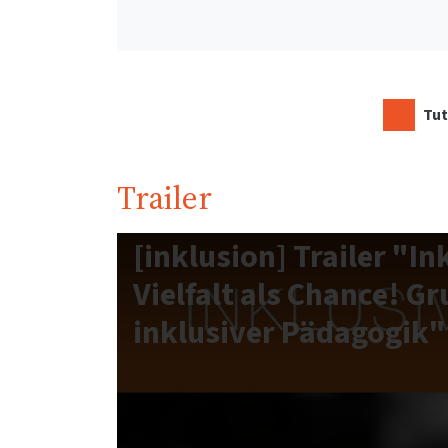
Tut
Trailer
[inklusion] Trailer "In
Vielfalt als Chance! G
inklusiver Pädagogik"