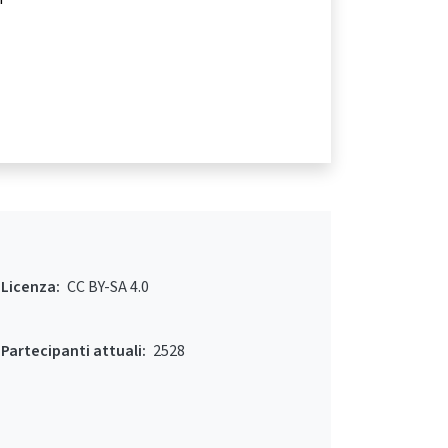
Licenza:
CC BY-SA 4.0
Partecipanti attuali:
2528