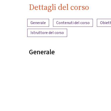
Dettagli del corso
Panoramica dei contenuti
Generale
Contenuti del corso
Obiett
Istruttore del corso
Generale