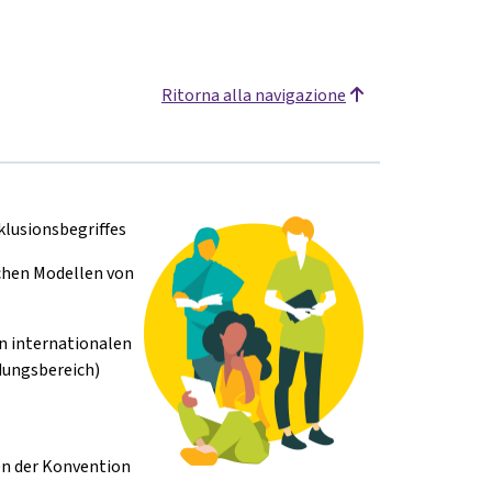
Ritorna alla navigazione
klusionsbegriffes
chen Modellen von
en internationalen
ldungsbereich)
en der Konvention