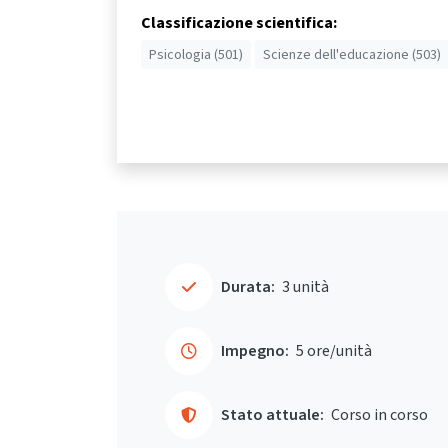
Classificazione scientifica:
Psicologia (501)
Scienze dell'educazione (503)
Durata:
3 unità
Impegno:
5 ore/unità
Stato attuale:
Corso in corso