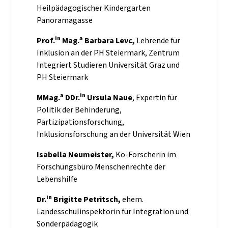
Heilpädagogischer Kindergarten
Panoramagasse
in
a
Prof.
Mag.
Barbara Levc,
Lehrende für
Inklusion an der PH Steiermark, Zentrum
Integriert Studieren Universität Graz und
PH Steiermark
a
in
MMag.
DDr.
Ursula Naue
, Expertin für
Politik der Behinderung,
Partizipationsforschung,
Inklusionsforschung an der Universität Wien
Isabella Neumeister,
Ko-Forscherin im
Forschungsbüro Menschenrechte der
Lebenshilfe
in
Dr.
Brigitte Petritsch,
ehem.
Landesschulinspektorin für Integration und
Sonderpädagogik