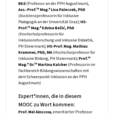
BEd
(Professor an der PPH Augustinum),
in
a
Ass.-Prof.
Mag.
Lisa Paleczek, PhD
(Assistenzprofessorin für Inklusive
Pädagogik an der Universität Graz);
HS-
in
a
Prof.
Mag.
Edvina Beši
ć
, PhD
(Hochschulprofessorin für
Inklusionsforschung und inklusive Didaktik,
PH Steiermark);
HS-Prof. Mag. Mathias
Krammer, PhD, MA
(Hochschulprofessor für
in
Inklusive Bildung, PH Steiermark);
Prof.
a
in
Mag.
Dr.
Martina Kalcher
(Professorin im
Fachbereich Bildungswissenschaften mit
dem Schwerpunkt Inklusion an der PPH
Augustinum)
Expert*innen, die in diesem
MOOC zu Wort kommen:
Prof. Mel Ainscow,
emeritierter Professor