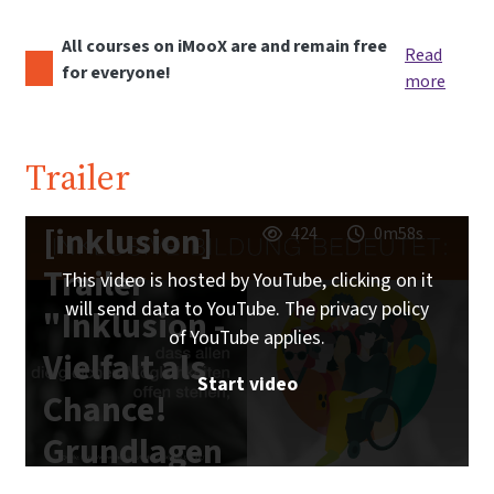
All courses on iMooX are and remain free
Read
for everyone!
more
Trailer
[inklusion]
424
0m58s
Trailer
This video is hosted by YouTube, clicking on it
will send data to YouTube. The privacy policy
"Inklusion -
of YouTube applies.
Vielfalt als
Start video
Chance!
Grundlagen
inklusiver