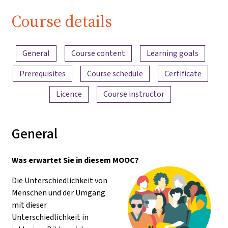
Pädagogik"
Course details
Content overview
General
Course content
Learning goals
Prerequisites
Course schedule
Certificate
Licence
Course instructor
General
Was erwartet Sie in diesem MOOC?
Die Unterschiedlichkeit von
Menschen und der Umgang
mit dieser
Unterschiedlichkeit in