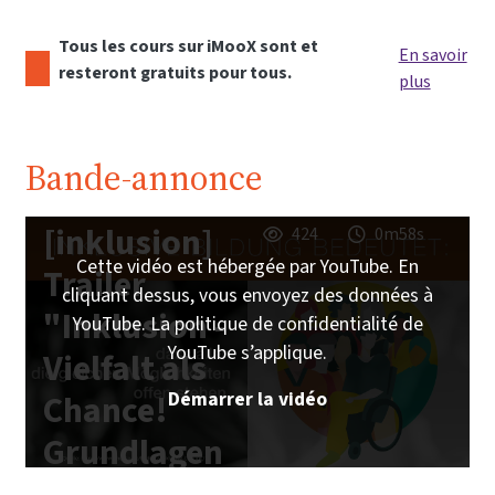
Tous les cours sur iMooX sont et
En savoir
resteront gratuits pour tous.
plus
Bande-annonce
[inklusion]
424
0m58s
Cette vidéo est hébergée par YouTube. En
Trailer
cliquant dessus, vous envoyez des données à
"Inklusion -
YouTube. La politique de confidentialité de
YouTube s’applique.
Vielfalt als
Démarrer la vidéo
Chance!
Grundlagen
inklusiver