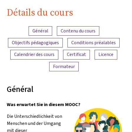
Pädagogik"
Détails du cours
Aperçu du contenu
Général
Contenu du cours
Objectifs pédagogiques
Conditions préalables
Calendrier des cours
Certificat
Licence
Formateur
Général
Was erwartet Sie in diesem MOOC?
Die Unterschiedlichkeit von
Menschen und der Umgang
mit dieser