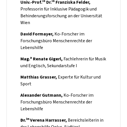
in
in
Univ.-Prof.
Dr.
Franziska Felder,
Professorin für Inklusive Pädagogik und
Behinderungsforschung an der Universität
Wien
David Formayer,
Ko-Forscher im
Forschungsbüro Menschenrechte der
Lebenshilfe
a
Mag.
Renate Gigerl,
Fachlehrerin für Musik
und Englisch, Sekundarstufe I
Matthias Grasser,
Experte für Kultur und
Sport
Alexander Gutmann,
Ko-Forscher im
Forschungsbüro Menschenrechte der
Lebenshilfe
in
Dr.
Verena Harrasser,
Bereichsleiterin in
der Lebenshilfe Onlus, Südtirol