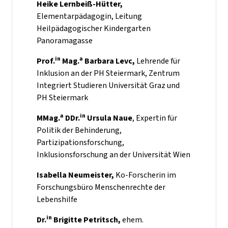
Heike Lernbeiß-Hütter,
Elementarpädagogin, Leitung
Heilpädagogischer Kindergarten
Panoramagasse
in
a
Prof.
Mag.
Barbara Levc,
Lehrende für
Inklusion an der PH Steiermark, Zentrum
Integriert Studieren Universität Graz und
PH Steiermark
a
in
MMag.
DDr.
Ursula Naue
, Expertin für
Politik der Behinderung,
Partizipationsforschung,
Inklusionsforschung an der Universität Wien
Isabella Neumeister,
Ko-Forscherin im
Forschungsbüro Menschenrechte der
Lebenshilfe
in
Dr.
Brigitte Petritsch,
ehem.