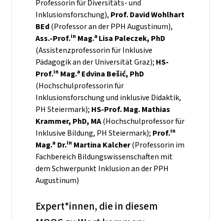
Professorin für Diversitäts- und
Inklusionsforschung),
Prof. David Wohlhart
BEd
(Professor an der PPH Augustinum),
in
a
Ass.-Prof.
Mag.
Lisa Paleczek, PhD
(Assistenzprofessorin für Inklusive
Pädagogik an der Universität Graz);
HS-
in
a
Prof.
Mag.
Edvina Beši
ć
, PhD
(Hochschulprofessorin für
Inklusionsforschung und inklusive Didaktik,
PH Steiermark);
HS-Prof. Mag. Mathias
Krammer, PhD, MA
(Hochschulprofessor für
in
Inklusive Bildung, PH Steiermark);
Prof.
a
in
Mag.
Dr.
Martina Kalcher
(Professorin im
Fachbereich Bildungswissenschaften mit
dem Schwerpunkt Inklusion an der PPH
Augustinum)
Expert*innen, die in diesem