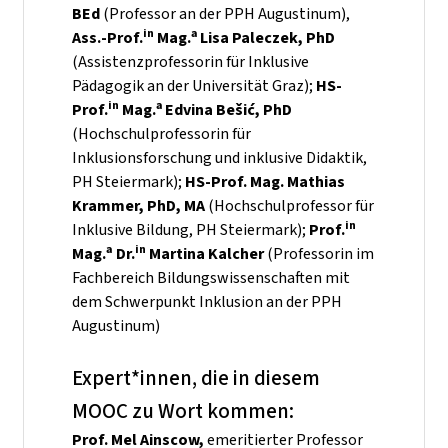
BEd
(Professor an der PPH Augustinum),
in
a
Ass.-Prof.
Mag.
Lisa Paleczek, PhD
(Assistenzprofessorin für Inklusive
Pädagogik an der Universität Graz);
HS-
in
a
Prof.
Mag.
Edvina Beši
ć
, PhD
(Hochschulprofessorin für
Inklusionsforschung und inklusive Didaktik,
PH Steiermark);
HS-Prof. Mag. Mathias
Krammer, PhD, MA
(Hochschulprofessor für
in
Inklusive Bildung, PH Steiermark);
Prof.
a
in
Mag.
Dr.
Martina Kalcher
(Professorin im
Fachbereich Bildungswissenschaften mit
dem Schwerpunkt Inklusion an der PPH
Augustinum)
Expert*innen, die in diesem
MOOC zu Wort kommen:
Prof. Mel Ainscow,
emeritierter Professor