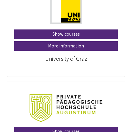
Show courses
More information
University of Graz
Show courses