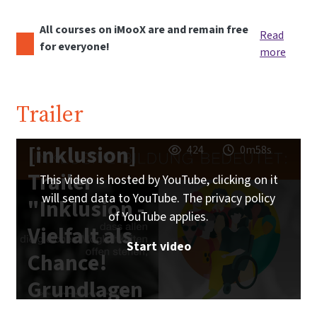
All courses on iMooX are and remain free
Read
for everyone!
more
Trailer
[inklusion]
424
0m58s
Trailer
This video is hosted by YouTube, clicking on it
will send data to YouTube. The privacy policy
"Inklusion -
of YouTube applies.
Vielfalt als
Start video
Chance!
Grundlagen
inklusiver