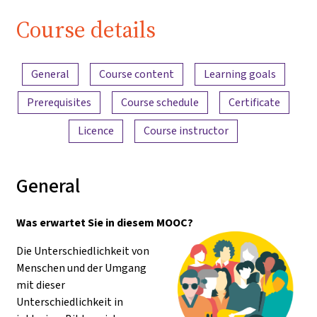
Pädagogik"
Course details
Content overview
General
Course content
Learning goals
Prerequisites
Course schedule
Certificate
Licence
Course instructor
General
Was erwartet Sie in diesem MOOC?
Die Unterschiedlichkeit von
Menschen und der Umgang
mit dieser
Unterschiedlichkeit in