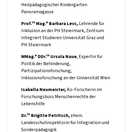
Heilpädagogischer Kindergarten
Panoramagasse
in
a
Prof.
Mag.
Barbara Levc,
Lehrende für
Inklusion an der PH Steiermark, Zentrum
Integriert Studieren Universität Graz und
PH Steiermark
a
in
MMag.
DDr.
Ursula Naue
, Expertin für
Politik der Behinderung,
Partizipationsforschung,
Inklusionsforschung an der Universität Wien
Isabella Neumeister,
Ko-Forscherin im
Forschungsbüro Menschenrechte der
Lebenshilfe
in
Dr.
Brigitte Petritsch,
ehem.
Landesschulinspektorin für Integration und
Sonderpädagogik