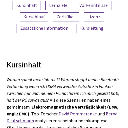
Inhaltsübersicht
Kursinhalt
Lernziele
Vorkenntnisse
Kursablauf
Zertifikat
Lizenz
Zusätzliche Information
Kursleitung
Kursinhalt
Warum spinnt mein Internet? Warum stoppt meine Bluetooth-
Verbindung wenn ich USB4 verwende? Autsch! Ein Funken
zwischen mir und meinem PC nachdem ich mich gesetzt hab;
hält der PC sowas aus?
All diese Szenarien haben eines
gemeinsam:
Elektromagnetische
Verträglichkeit (EMV,
engl.: EMC)
. Top-Forscher
David Pommerenke
und
Bernd
Deutschmann
analysieren scheinbar hochkomplexe
Situationen, um die Ursachen solcher Störungen