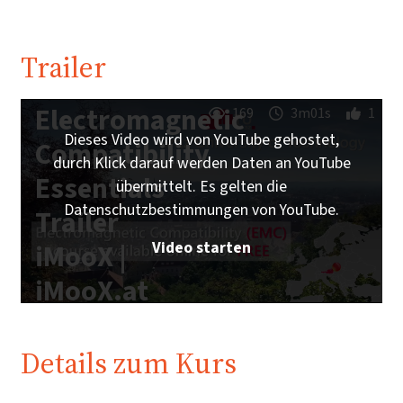
Trailer
Electromagnetic
169
3m01s
1
Dieses Video wird von YouTube gehostet,
Compatibility
durch Klick darauf werden Daten an YouTube
Essentials
übermittelt. Es gelten die
Datenschutzbestimmungen von YouTube.
Trailer
Video starten
iMooX |
iMooX.at
Details zum Kurs