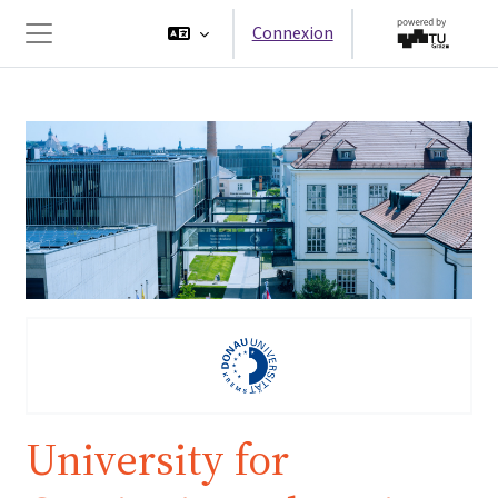
Passer au contenu principal
Connexion
Panneau latéral
University for