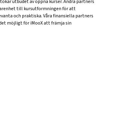
 utökar utbudet av öppna kurser. Andra partners
farenhet till kursutformningen för att
evanta och praktiska. Våra finansiella partners
et möjligt för iMooX att främja sin