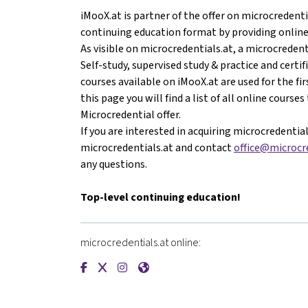
iMooX.at is partner of the offer on microcredenti
continuing education format by providing online
As visible on microcredentials.at, a microcredent
Self-study, supervised study & practice and cert
courses available on iMooX.at are used for the fir
this page you will find a list of all online courses
Microcredential offer.
If you are interested in acquiring microcredential
microcredentials.at and contact
office@microcre
any questions.
Top-level continuing education!
microcredentials.at online:
{mlang de}microcredentials.at{mlang}{mlang o
{mlang de}microcredentials.at{mlang}{mla
{mlang de}microcredentials.at{mlang}
{mlang de}microcredentials.at{ml