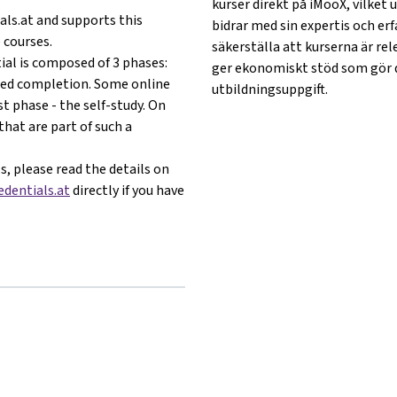
kurser direkt på iMooX, vilket
als.at and supports this
bidrar med sin expertis och er
 courses.
säkerställa att kurserna är rel
ial is composed of 3 phases:
ger ekonomiskt stöd som gör d
ified completion. Some online
utbildningsuppgift.
st phase - the self-study. On
 that are part of such a
s, please read the details on
dentials.at
directly if you have
ther}microcredentials.at{mlang}
ng other}microcredentials.at{mlang}
{mlang other}microcredentials.at{mlang}
ang}{mlang other}microcredentials.at{mlang}