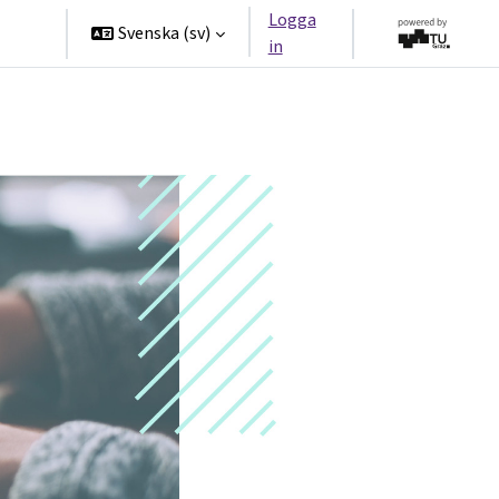
Logga
ners
Svenska ‎(sv)‎
in