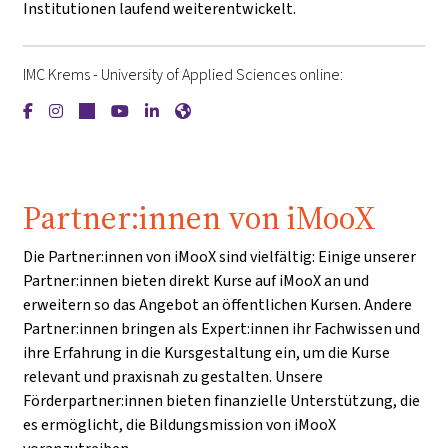
Institutionen laufend weiterentwickelt.
IMC Krems - University of Applied Sciences online:
{mlang de}IMC Krems - University of Applied Sciences{mlang}
{mlang de}IMC Krems - University of Applied Sciences{ml
{mlang de}IMC Krems - University of Applied Science
{mlang de}IMC Krems - University of Applied Sc
{mlang de}IMC Krems - University of Applie
{mlang de}IMC Krems - University of A
Partner:innen von iMooX
Die Partner:innen von iMooX sind vielfältig: Einige unserer
Partner:innen bieten direkt Kurse auf iMooX an und
erweitern so das Angebot an öffentlichen Kursen. Andere
Partner:innen bringen als Expert:innen ihr Fachwissen und
ihre Erfahrung in die Kursgestaltung ein, um die Kurse
relevant und praxisnah zu gestalten. Unsere
Förderpartner:innen bieten finanzielle Unterstützung, die
es ermöglicht, die Bildungsmission von iMooX