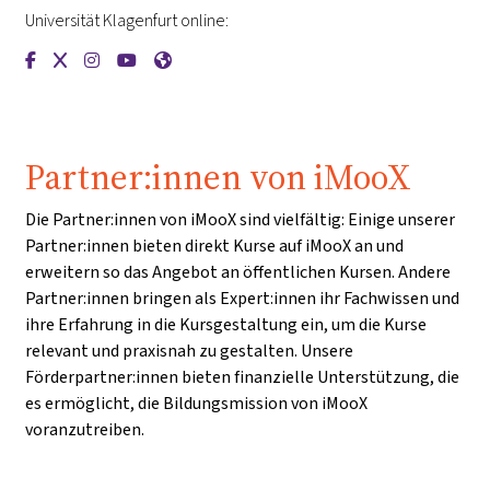
Universität Klagenfurt online:
{mlang de}Universität Klagenfurt{mlang}{mlang other}Univer
{mlang de}Universität Klagenfurt{mlang}{mlang other}Un
{mlang de}Universität Klagenfurt{mlang}{mlang othe
{mlang de}Universität Klagenfurt{mlang}{mlang 
{mlang de}Universität Klagenfurt{mlang}{m
Partner:innen von iMooX
Die Partner:innen von iMooX sind vielfältig: Einige unserer
Partner:innen bieten direkt Kurse auf iMooX an und
erweitern so das Angebot an öffentlichen Kursen. Andere
Partner:innen bringen als Expert:innen ihr Fachwissen und
ihre Erfahrung in die Kursgestaltung ein, um die Kurse
relevant und praxisnah zu gestalten. Unsere
Förderpartner:innen bieten finanzielle Unterstützung, die
es ermöglicht, die Bildungsmission von iMooX
voranzutreiben.