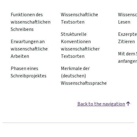
Funktionen des
Wissenschaftliche
Wissensc
wissenschaftlichen
Textsorten
Lesen
Schreibens
Strukturelle
Exzerpte
Erwartungen an
Konventionen
Zitieren
wissenschaftliche
wissenschaftlicher
Mit dem 
Arbeiten
Textsorten
anfange
Phasen eines
Merkmale der
Schreibprojektes
(deutschen)
Wissenschaftssprache
Back to the navigation