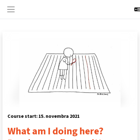
Preskočiť na hlavný obsah
Bočný panel
Course start: 15. novembra 2021
What am I doing here?