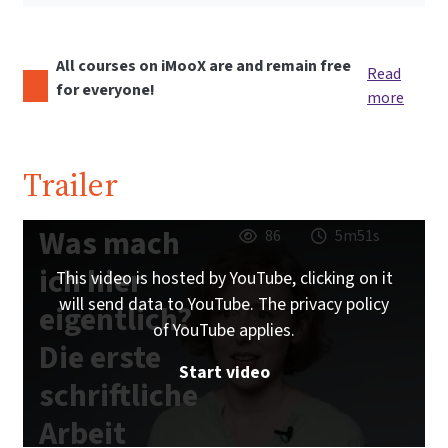
All courses on iMooX are and remain free
Read
for everyone!
more
Trailer
Was mach
86
5m51s
ich hier
This video is hosted by YouTube, clicking on it
will send data to YouTube. The privacy policy
eigentlich?
of YouTube applies.
Die erste
Start video
schriftliche
Arbeit