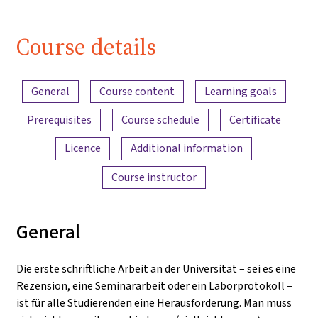
bestehen! -
Trailer
Course details
Content overview
General
Course content
Learning goals
Prerequisites
Course schedule
Certificate
Licence
Additional information
Course instructor
General
Die erste schriftliche Arbeit an der Universität – sei es eine
Rezension, eine Seminararbeit oder ein Laborprotokoll –
ist für alle Studierenden eine Herausforderung. Man muss