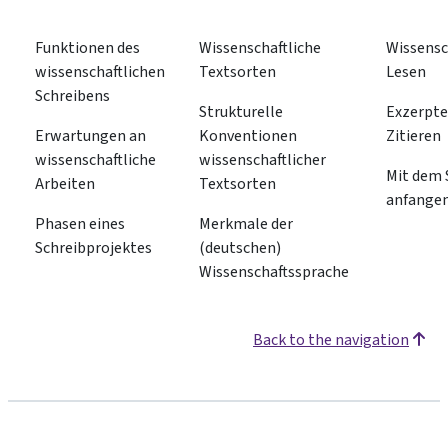
Funktionen des
Wissenschaftliche
Wissensc
wissenschaftlichen
Textsorten
Lesen
Schreibens
Strukturelle
Exzerpte
Erwartungen an
Konventionen
Zitieren
wissenschaftliche
wissenschaftlicher
Mit dem 
Arbeiten
Textsorten
anfange
Phasen eines
Merkmale der
Schreibprojektes
(deutschen)
Wissenschaftssprache
Back to the navigation