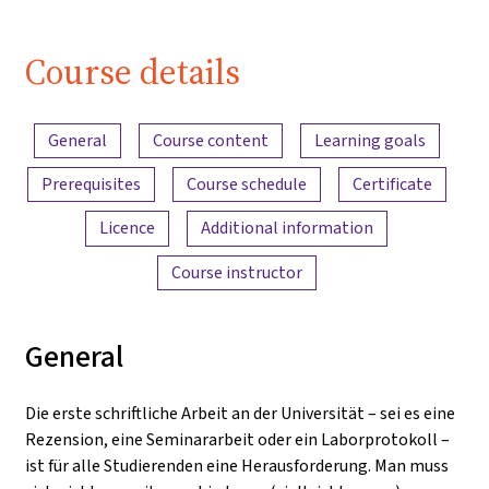
bestehen! -
Trailer
Course details
Content overview
General
Course content
Learning goals
Prerequisites
Course schedule
Certificate
Licence
Additional information
Course instructor
General
Die erste schriftliche Arbeit an der Universität – sei es eine
Rezension, eine Seminararbeit oder ein Laborprotokoll –
ist für alle Studierenden eine Herausforderung. Man muss