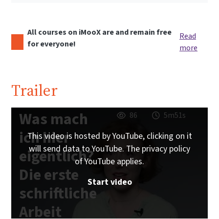
All courses on iMooX are and remain free
Read
for everyone!
more
Trailer
Was mach
86
5m51s
ich hier
This video is hosted by YouTube, clicking on it
will send data to YouTube. The privacy policy
eigentlich?
of YouTube applies.
Die erste
Start video
schriftliche
Arbeit