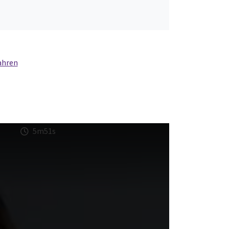
ahren
5m51s