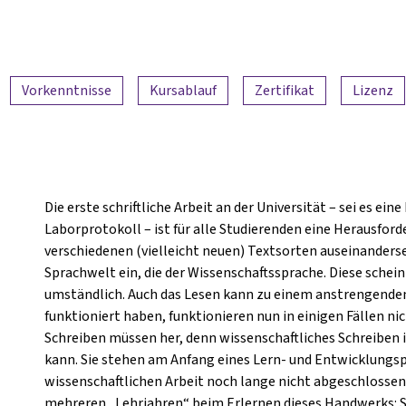
Vorkenntnisse
Kursablauf
Zertifikat
Lizenz
Die erste schriftliche Arbeit an der Universität – sei es ei
Laborprotokoll – ist für alle Studierenden eine Herausford
verschiedenen (vielleicht neuen) Textsorten auseinanderse
Sprachwelt ein, die der Wissenschaftssprache. Diese schei
umständlich. Auch das Lesen kann zu einem anstrengenden E
funktioniert haben, funktionieren nun in einigen Fällen n
Schreiben müssen her, denn wissenschaftliches Schreiben 
kann. Sie stehen am Anfang eines Lern- und Entwicklungsp
wissenschaftlichen Arbeit noch lange nicht abgeschlossen 
mehreren „Lehrjahren“ beim Erlernen dieses Handwerks: S