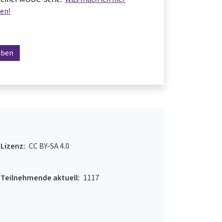
ren!
iben
Lizenz:
CC BY-SA 4.0
Teilnehmende aktuell:
1117