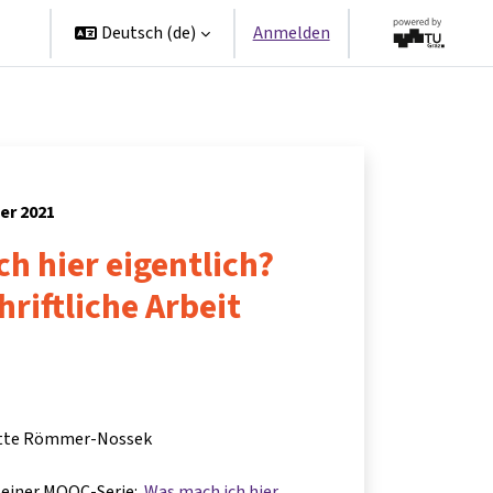
en
Deutsch ‎(de)‎
Anmelden
er 2021
h hier eigentlich?
hriftliche Arbeit
itte Römmer-Nossek
il einer MOOC-Serie:
Was mach ich hier