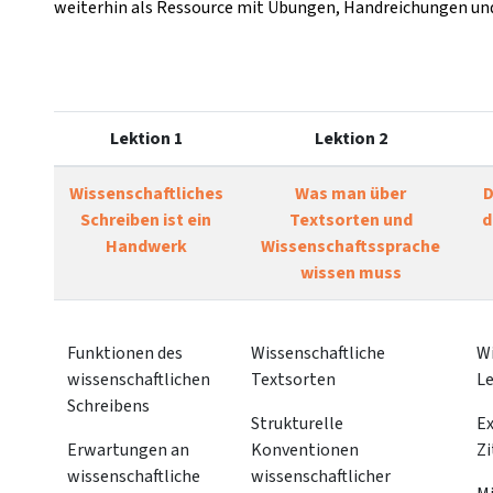
weiterhin als Ressource mit Übungen, Handreichungen un
Lektion 1
Lektion 2
Wissenschaftliches
Was man über
D
Schreiben ist ein
Textsorten und
d
Handwerk
Wissenschaftssprache
wissen muss
Funktionen des
Wissenschaftliche
Wi
wissenschaftlichen
Textsorten
L
Schreibens
Strukturelle
Ex
Erwartungen an
Konventionen
Zi
wissenschaftliche
wissenschaftlicher