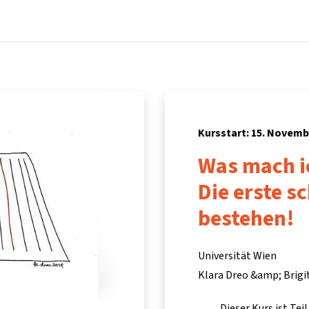
Startseite
Kurse
Info & Hilfe
Partner:inn
Kursstart: 15. Novemb
Was mach ic
Die erste sc
bestehen!
Universität Wien
Klara Dreo &amp; Brig
Dieser Kurs ist Te