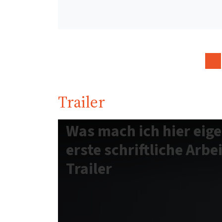
Trailer
Was mach ich hier eige
erste schriftliche Arbe
Trailer