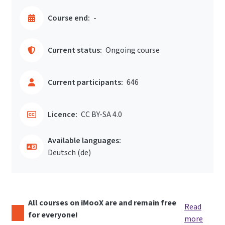
Course end:
-
Current status:
Ongoing course
Current participants:
646
Licence:
CC BY-SA 4.0
Available languages:
Deutsch ‎(de)‎
All courses on iMooX are and remain free
Read
for everyone!
more