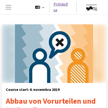
Preskočiť na hlavný obsah
Prihlásiť
sa
Bočný panel
Course start: 4. novembra 2019
Abbau von Vorurteilen und