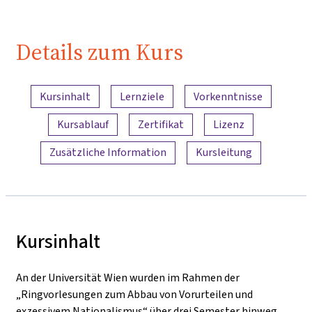
Details zum Kurs
Inhaltsübersicht
Kursinhalt
Lernziele
Vorkenntnisse
Kursablauf
Zertifikat
Lizenz
Zusätzliche Information
Kursleitung
Kursinhalt
An der Universität Wien wurden im Rahmen der
„Ringvorlesungen zum Abbau von Vorurteilen und
exzessivem Nationalismus“ über drei Semester hinweg