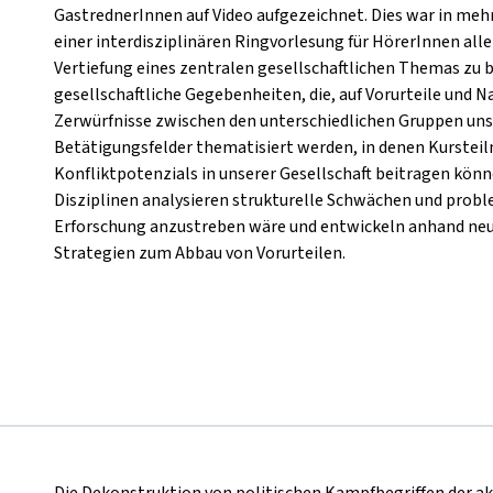
GastrednerInnen auf Video aufgezeichnet. Dies war in me
einer interdisziplinären Ringvorlesung für HörerInnen all
Vertiefung eines zentralen gesellschaftlichen Themas zu bi
gesellschaftliche Gegebenheiten, die, auf Vorurteile und 
Zerwürfnisse zwischen den unterschiedlichen Gruppen unse
Betätigungsfelder thematisiert werden, in denen Kurstei
Konfliktpotenzials in unserer Gesellschaft beitragen kön
Disziplinen analysieren strukturelle Schwächen und prob
Erforschung anzustreben wäre und entwickeln anhand ne
Strategien zum Abbau von Vorurteilen.
Die Dekonstruktion von politischen Kampfbegriffen der akt