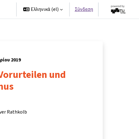
ers
Ελληνικά ‎(el)‎
Σύνδεση
βρίου 2019
Vorurteilen und
mus
iver Rathkolb