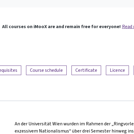
All courses on iMooX are and remain free for everyone!
Read
equisites
Course schedule
Certificate
Licence
An der Universität Wien wurden im Rahmen der „Ringvorl
exzessivem Nationalismus“ über drei Semester hinweg in