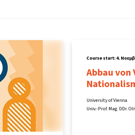
Home
Courses
Info & support
Partn
Course start: 4. Νοεμ
Abbau von 
Nationalis
University of Vienna
Univ.-Prof. Mag. DDr. Ol