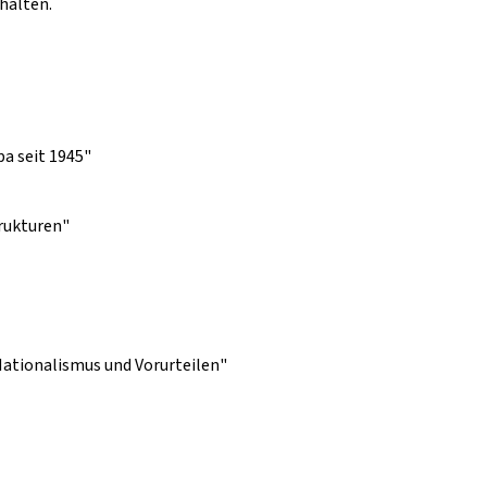
halten.
pa seit 1945"
trukturen"
ationalismus und Vorurteilen"