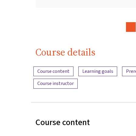
Course details
Content overview
Course content
Learning goals
Prer
Course instructor
Course content