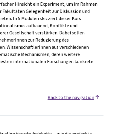
hrfacher Hinsicht ein Experiment, um im Rahmen
er Fakultäten Gelegenheit zur Diskussion und
eten. In 5 Modulen skizziert dieser Kurs
Nationalismus aufbauend, Konflikte und
rer Gesellschaft verstärken. Dabei sollen
lnehmerInnen zur Reduzierung des
nen. WissenschaftlerInnen aus verschiedenen
lematische Mechanismen, deren weitere
uesten internationalen Forschungen konkrete
Back to the navigation
uellen Vorurteilsdebatte – wie die verdeckte