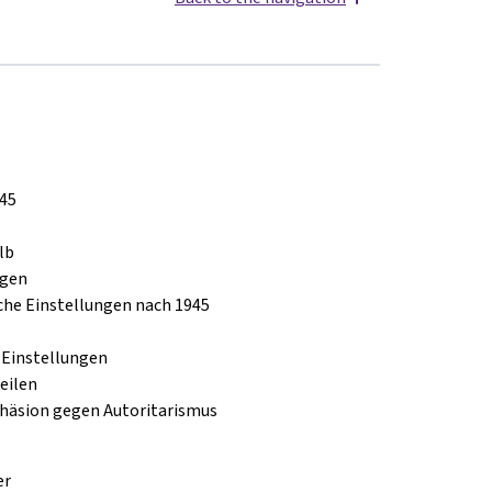
945
lb
ngen
che Einstellungen nach 1945
 Einstellungen
eilen
ohäsion gegen Autoritarismus
er