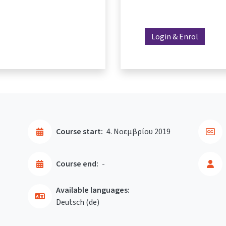
Login & Enrol
Course start:
4. Νοεμβρίου 2019
Course end:
-
Available languages:
Deutsch ‎(de)‎