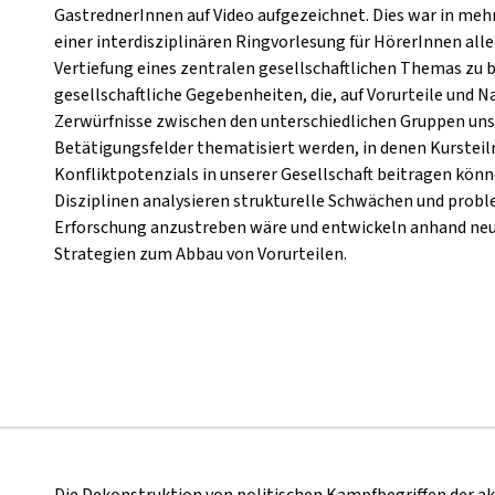
GastrednerInnen auf Video aufgezeichnet. Dies war in me
einer interdisziplinären Ringvorlesung für HörerInnen all
Vertiefung eines zentralen gesellschaftlichen Themas zu bi
gesellschaftliche Gegebenheiten, die, auf Vorurteile und 
Zerwürfnisse zwischen den unterschiedlichen Gruppen unse
Betätigungsfelder thematisiert werden, in denen Kurstei
Konfliktpotenzials in unserer Gesellschaft beitragen kön
Disziplinen analysieren strukturelle Schwächen und prob
Erforschung anzustreben wäre und entwickeln anhand ne
Strategien zum Abbau von Vorurteilen.
Die Dekonstruktion von politischen Kampfbegriffen der akt