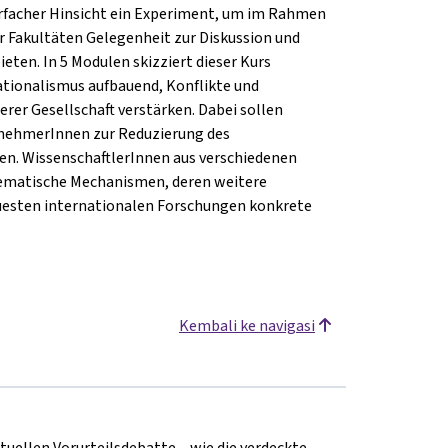
hrfacher Hinsicht ein Experiment, um im Rahmen
er Fakultäten Gelegenheit zur Diskussion und
eten. In 5 Modulen skizziert dieser Kurs
Nationalismus aufbauend, Konflikte und
rer Gesellschaft verstärken. Dabei sollen
lnehmerInnen zur Reduzierung des
nen. WissenschaftlerInnen aus verschiedenen
lematische Mechanismen, deren weitere
uesten internationalen Forschungen konkrete
Kembali ke navigasi
uellen Vorurteilsdebatte – wie die verdeckte