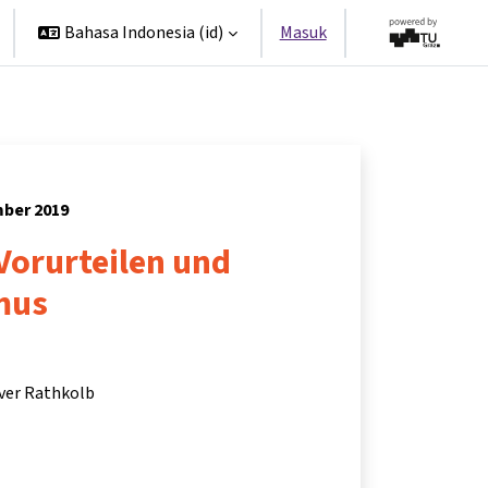
Bahasa Indonesia ‎(id)‎
Masuk
mber 2019
Vorurteilen und
mus
iver Rathkolb