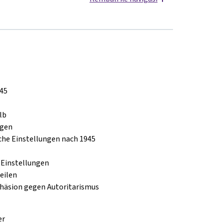
945
lb
ngen
che Einstellungen nach 1945
 Einstellungen
eilen
ohäsion gegen Autoritarismus
er