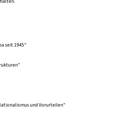
halten.
pa seit 1945"
trukturen"
ationalismus und Vorurteilen"