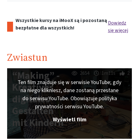
Wszystkie kursy na iMooX są i pozostaną
Dowiedz
bezpłatne dla wszystkich!
się więcej
Zwiastun
“Making” -
2654
1m11s
2
Ten film znajduje się w serwisie YouTube; gdy
Kreatives
na niego klikniesz, dane zostaną przesłane
digitales
do serwisu YouTube. Obowiązuje polityka
prywatności serwisu YouTube.
Gestalten
Wyświetl film
mit Kindern