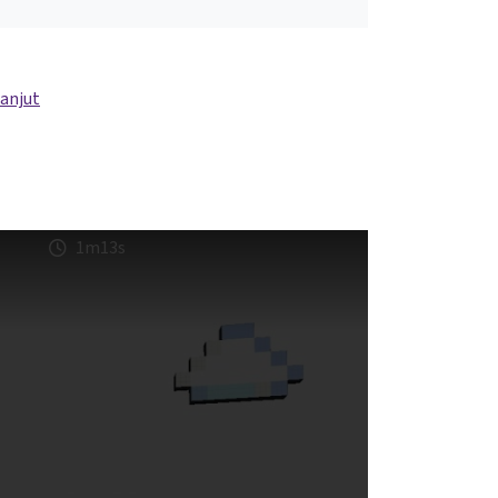
lanjut
1m13s