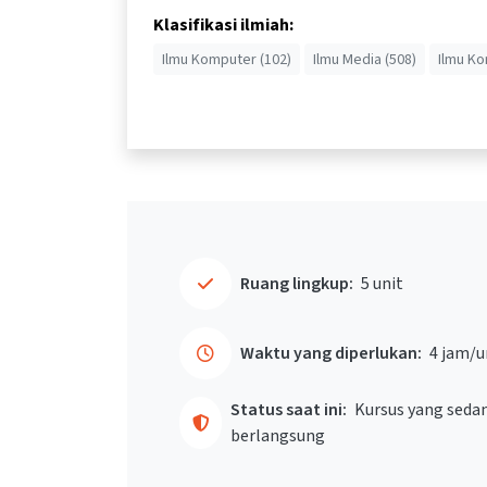
Klasifikasi ilmiah:
Ilmu Komputer (102)
Ilmu Media (508)
Ilmu Ko
Ruang lingkup:
5 unit
Waktu yang diperlukan:
4 jam/u
Status saat ini:
Kursus yang seda
berlangsung