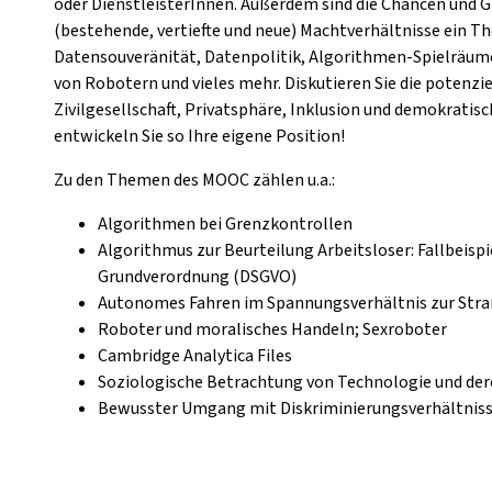
oder DienstleisterInnen. Außerdem sind die Chancen und G
(bestehende, vertiefte und neue) Machtverhältnisse ein Th
Datensouveränität, Datenpolitik, Algorithmen-Spielräume
von Robotern und vieles mehr. Diskutieren Sie die potenzi
Zivilgesellschaft, Privatsphäre, Inklusion und demokrati
entwickeln Sie so Ihre eigene Position!
Zu den Themen des MOOC zählen u.a.:
Algorithmen bei Grenzkontrollen
Algorithmus zur Beurteilung Arbeitsloser: Fallbeisp
Grundverordnung (DSGVO)
Autonomes Fahren im Spannungsverhältnis zur Str
Roboter und moralisches Handeln; Sexroboter
Cambridge Analytica Files
Soziologische Betrachtung von Technologie und de
Bewusster Umgang mit Diskriminierungsverhältnis