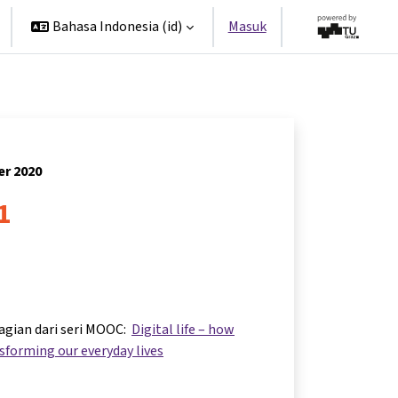
Bahasa Indonesia ‎(id)‎
Masuk
er 2020
 1
bagian dari seri MOOC:
Digital life – how
nsforming our everyday lives