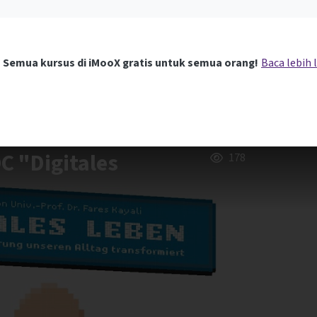
Semua kursus di iMooX gratis untuk semua orang!
Baca lebih 
C "Digitales
178