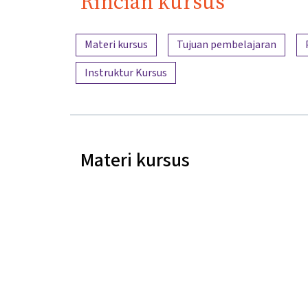
Rincian kursus
Ringkasan konten
Materi kursus
Tujuan pembelajaran
Instruktur Kursus
Materi kursus