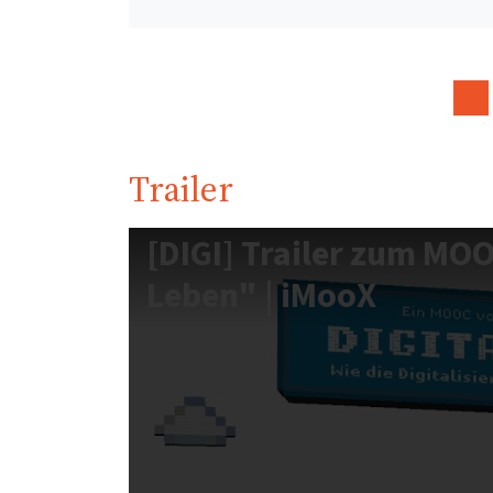
Trailer
[DIGI] Trailer zum MOO
Leben" | iMooX