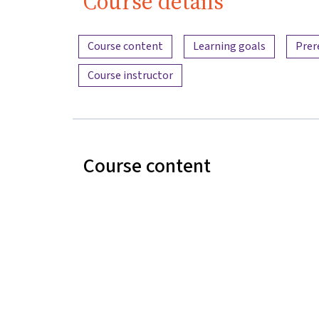
Course details
Content overview
Course content
Learning goals
Prer
Course instructor
Course content