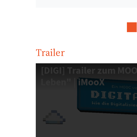
Trailer
[DIGI] Trailer zum MOO
Leben" | iMooX