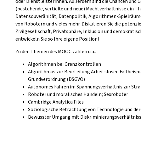
oder DienstleisterInnen. Außerdem sind die Chancen und G
(bestehende, vertiefte und neue) Machtverhältnisse ein Th
Datensouveränität, Datenpolitik, Algorithmen-Spielräume
von Robotern und vieles mehr. Diskutieren Sie die potenzi
Zivilgesellschaft, Privatsphäre, Inklusion und demokrati
entwickeln Sie so Ihre eigene Position!
Zu den Themen des MOOC zählen u.a.:
Algorithmen bei Grenzkontrollen
Algorithmus zur Beurteilung Arbeitsloser: Fallbeisp
Grundverordnung (DSGVO)
Autonomes Fahren im Spannungsverhältnis zur Str
Roboter und moralisches Handeln; Sexroboter
Cambridge Analytica Files
Soziologische Betrachtung von Technologie und de
Bewusster Umgang mit Diskriminierungsverhältnis