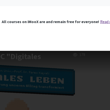
All courses on iMooX are and remain free for everyone!
Read
C "Digitales
178