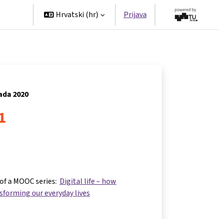
tners
Hrvatski ‎(hr)‎
Prijava
pada 2020
 1
 of a MOOC series:
Digital life – how
nsforming our everyday lives