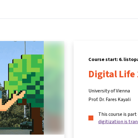
Home
Courses
Info & support
Par
Course start: 6. listo
Digital Life
University of Vienna
Prof. Dr. Fares Kayali
This course is part
digitization is tra