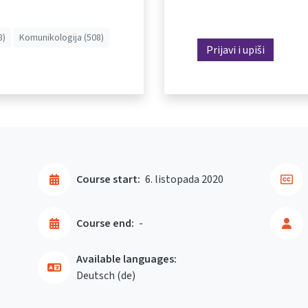
8)
Komunikologija (508)
Prijavi i upiši
Course start:
6. listopada 2020
Course end:
-
Available languages:
Deutsch ‎(de)‎