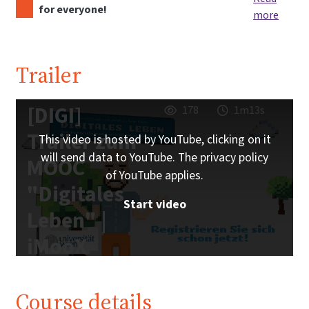
for everyone!
more
Trailer
[DIGI]
178
1m13s
Trailer zum
This video is hosted by YouTube, clicking on it
will send data to YouTube. The privacy policy
MOOC
of YouTube applies.
"Digitales
Start video
Leben" |
iMooX
Course details