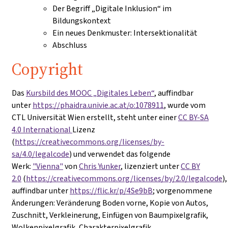
Der Begriff „Digitale Inklusion“ im
Bildungskontext
Ein neues Denkmuster: Intersektionalität
Abschluss
Copyright
Das
Kursbild des MOOC „Digitales Leben“
, auffindbar
unter
https://phaidra.univie.ac.at/o:1078911
, wurde vom
CTL Universität Wien erstellt, steht unter einer
CC BY-SA
4.0 International
Lizenz
(
https://creativecommons.org/licenses/by-
sa/4.0/legalcode
) und verwendet das folgende
Werk:
"Vienna"
von
Chris Yunker
, lizenziert unter
CC BY
2.0
(
https://creativecommons.org/licenses/by/2.0/legalcode
),
auffindbar unter
https://flic.kr/p/4Se9bB
; vorgenommene
Änderungen: Veränderung Boden vorne, Kopie von Autos,
Zuschnitt, Verkleinerung, Einfügen von Baumpixelgrafik,
Wolkenpixelgrafik, Charakterpixelgrafik.