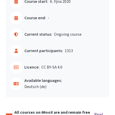
Course start:
6. října 2020
Course end:
-
Current status:
Ongoing course
Current participants:
1313
Licence:
CC BY-SA 4.0
Available languages:
Deutsch ‎(de)‎
All courses on iMooX are and remain free
Read