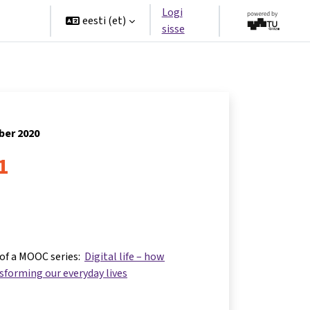
Logi
rtners
eesti ‎(et)‎
sisse
ber 2020
 1
 of a MOOC series:
Digital life – how
nsforming our everyday lives