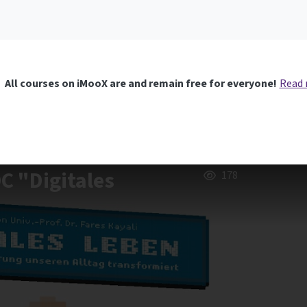
All courses on iMooX are and remain free for everyone!
Read
C "Digitales
178