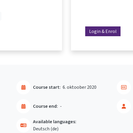
Login & Enrol
Course start:
6. oktoober 2020
Course end:
-
Available languages:
Deutsch ‎(de)‎