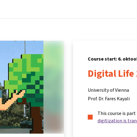
Home
Courses
Info & support
Pa
Course start: 6. oktoo
Digital Life
University of Vienna
Prof. Dr. Fares Kayali
This course is part
digitization is tra