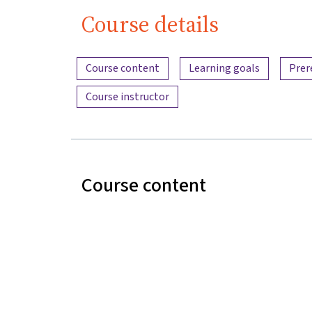
Course details
Content overview
Course content
Learning goals
Prer
Course instructor
Course content