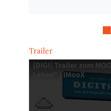
Trailer
[DIGI] Trailer zum MOO
Leben" | iMooX