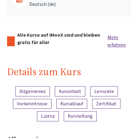
Deutsch ‎(de)‎
Alle Kurse auf iMooX sind und bleiben
Mehr
gratis für alle!
erfahren
Details zum Kurs
Inhaltsübersicht
Allgemeines
Kursinhalt
Lernziele
Vorkenntnisse
Kursablauf
Zertifikat
Lizenz
Kursleitung