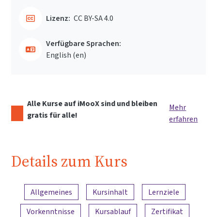
Lizenz:
CC BY-SA 4.0
Verfügbare Sprachen:
English ‎(en)‎
Alle Kurse auf iMooX sind und bleiben
Mehr
gratis für alle!
erfahren
Details zum Kurs
Inhaltsübersicht
Allgemeines
Kursinhalt
Lernziele
Vorkenntnisse
Kursablauf
Zertifikat