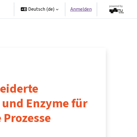
en
Deutsch ‎(de)‎
Anmelden
eiderte
n und Enzyme für
e Prozesse