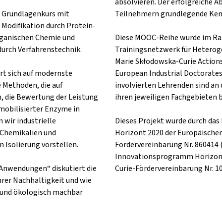
absolvieren. Der erfolgreiche A
er Grundlagenkurs mit
Teilnehmern grundlegende Kenn
Modifikation durch Protein-
organischen Chemie und
Diese MOOC-Reihe wurde im Ra
rch Verfahrenstechnik.
Trainingsnetzwerk für Hetero
Marie Skłodowska-Curie Actions
rt sich auf modernste
European Industrial Doctorates (
 Methoden, die auf
involvierten Lehrenden sind an 
, die Bewertung der Leistung
ihren jeweiligen Fachgebieten 
obilisierter Enzyme in
 wir industrielle
Dieses Projekt wurde durch da
 Chemikalien und
Horizont 2020 der Europäische
Isolierung vorstellen.
Fördervereinbarung Nr. 860414 
Innovationsprogramm Horizon
e Anwendungen“ diskutiert die
Curie-Fördervereinbarung Nr. 1
hrer Nachhaltigkeit und wie
h und ökologisch machbar