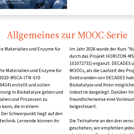
Allgemeines zur MOOC-Serie
 Materialien und Enzyme für
Im Jahr 2026 wurde der Kurs "N
durch das Projekt HORIZON-M
101072731) ergänzt. DECADES übe
te Materialien und Enzyme für
MOOCs, als die Laufzeit des Pro
H2020-MSCA-ITN-EID
Doktoranden von DECADES haben
414) erstellt und sollen
Biokatalyse und ihren mögliche
hrung in Biokatalyse geben und
Industrie dargelegt. Darüber hi
ialien und Prozessen zu
freundlicherweise eine Vorlesu
 kann, die in einem
beigesteuert.
 Der Schwerpunkt liegt auf den
technik. Lernende können ihr
Die Teilnahme an den drei ver
geschehen, wir empfehlen jedoc