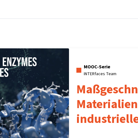
Startseite
Kurse
Info & Hilfe
Partner:inn
MOOC-Serie
INTERfaces Team
Maßgeschn
Materialie
industriell