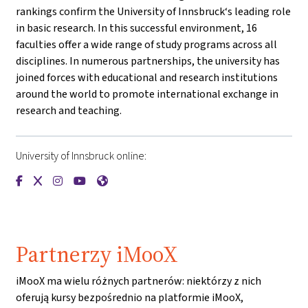
rankings confirm the University of Innsbruck‘s leading role
in basic research. In this successful environment, 16
faculties offer a wide range of study programs across all
disciplines. In numerous partnerships, the university has
joined forces with educational and research institutions
around the world to promote international exchange in
research and teaching.
University of Innsbruck online:
{mlang de}Universität Innsbruck{mlang}{mlang other}Univers
{mlang de}Universität Innsbruck{mlang}{mlang other}Uni
{mlang de}Universität Innsbruck{mlang}{mlang other
{mlang de}Universität Innsbruck{mlang}{mlang o
{mlang de}Universität Innsbruck{mlang}{ml
Partnerzy iMooX
iMooX ma wielu różnych partnerów: niektórzy z nich
oferują kursy bezpośrednio na platformie iMooX,