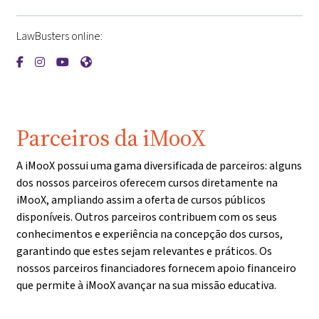
LawBusters online:
{mlang de}LawBusters{mlang}{mlang other}LawBusters{mla
{mlang de}LawBusters{mlang}{mlang other}LawBusters
{mlang de}LawBusters{mlang}{mlang other}LawBus
{mlang de}LawBusters{mlang}{mlang other}La
Parceiros da iMooX
A iMooX possui uma gama diversificada de parceiros: alguns
dos nossos parceiros oferecem cursos diretamente na
iMooX, ampliando assim a oferta de cursos públicos
disponíveis. Outros parceiros contribuem com os seus
conhecimentos e experiência na concepção dos cursos,
garantindo que estes sejam relevantes e práticos. Os
nossos parceiros financiadores fornecem apoio financeiro
que permite à iMooX avançar na sua missão educativa.