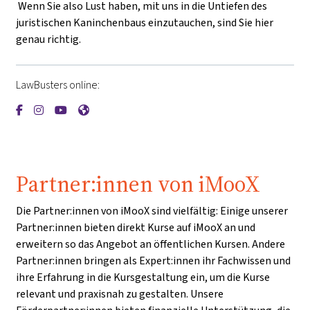
Wenn Sie also Lust haben, mit uns in die Untiefen des
juristischen Kaninchenbaus einzutauchen, sind Sie hier
genau richtig.
LawBusters online:
{mlang de}LawBusters{mlang}{mlang other}LawBusters{mla
{mlang de}LawBusters{mlang}{mlang other}LawBusters
{mlang de}LawBusters{mlang}{mlang other}LawBus
{mlang de}LawBusters{mlang}{mlang other}La
Partner:innen von iMooX
Die Partner:innen von iMooX sind vielfältig: Einige unserer
Partner:innen bieten direkt Kurse auf iMooX an und
erweitern so das Angebot an öffentlichen Kursen. Andere
Partner:innen bringen als Expert:innen ihr Fachwissen und
ihre Erfahrung in die Kursgestaltung ein, um die Kurse
relevant und praxisnah zu gestalten. Unsere