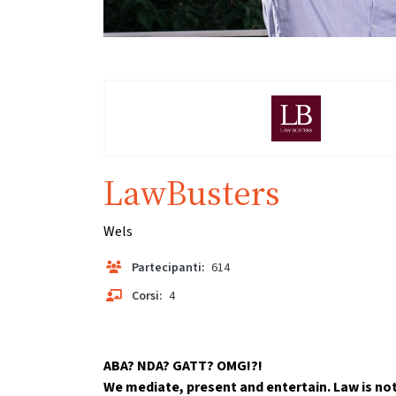
LawBusters
Wels
Partecipanti:
614
Corsi:
4
ABA? NDA? GATT? OMG!?!
We mediate, present and entertain. Law is not