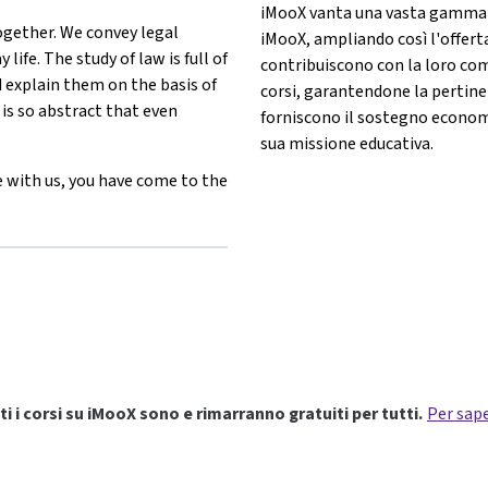
iMooX vanta una vasta gamma d
gether. We convey legal
iMooX, ampliando così l'offerta 
ife. The study of law is full of
contribuiscono con la loro co
 explain them on the basis of
corsi, garantendone la pertinen
 is so abstract that even
forniscono il sostegno econom
sua missione educativa.
ole with us, you have come to the
wBusters{mlang}
r}LawBusters{mlang}
other}LawBusters{mlang}
ang other}LawBusters{mlang}
ti i corsi su iMooX sono e rimarranno gratuiti per tutti.
Per sape