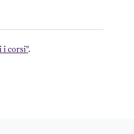
 i corsi"
.