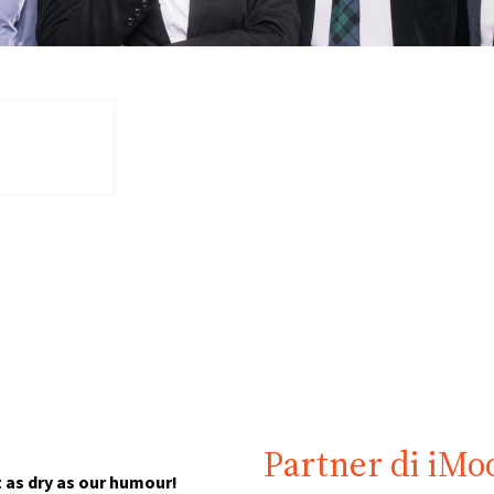
Partner di iMo
 as dry as our humour!