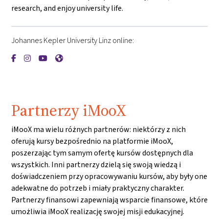
research, and enjoy university life.
Johannes Kepler University Linz online:
{mlang de}Johannes-Kepler-Universität Linz{mlang}{mlang o
{mlang de}Johannes-Kepler-Universität Linz{mlang}{mla
{mlang de}Johannes-Kepler-Universität Linz{mlang}
{mlang de}Johannes-Kepler-Universität Linz{m
Partnerzy iMooX
iMooX ma wielu różnych partnerów: niektórzy z nich
oferują kursy bezpośrednio na platformie iMooX,
poszerzając tym samym ofertę kursów dostępnych dla
wszystkich. Inni partnerzy dzielą się swoją wiedzą i
doświadczeniem przy opracowywaniu kursów, aby były one
adekwatne do potrzeb i miały praktyczny charakter.
Partnerzy finansowi zapewniają wsparcie finansowe, które
umożliwia iMooX realizację swojej misji edukacyjnej.