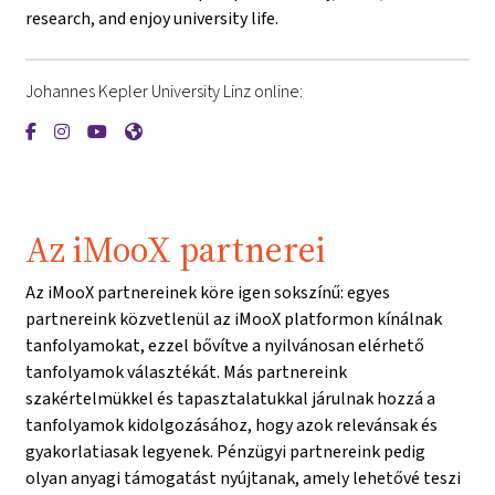
research, and enjoy university life.
Johannes Kepler University Linz online:
{mlang de}Johannes-Kepler-Universität Linz{mlang}{mlang o
{mlang de}Johannes-Kepler-Universität Linz{mlang}{mla
{mlang de}Johannes-Kepler-Universität Linz{mlang}
{mlang de}Johannes-Kepler-Universität Linz{m
Az iMooX partnerei
Az iMooX partnereinek köre igen sokszínű: egyes
partnereink közvetlenül az iMooX platformon kínálnak
tanfolyamokat, ezzel bővítve a nyilvánosan elérhető
tanfolyamok választékát. Más partnereink
szakértelmükkel és tapasztalatukkal járulnak hozzá a
tanfolyamok kidolgozásához, hogy azok relevánsak és
gyakorlatiasak legyenek. Pénzügyi partnereink pedig
olyan anyagi támogatást nyújtanak, amely lehetővé teszi