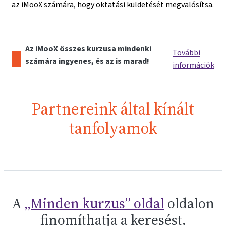
az iMooX számára, hogy oktatási küldetését megvalósítsa.
Az iMooX összes kurzusa mindenki
További
számára ingyenes, és az is marad!
információk
Partnereink által kínált
tanfolyamok
A
„Minden kurzus” oldal
oldalon
finomíthatja a keresést.