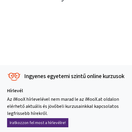
Ingyenes egyetemi szintű online kurzusok
Hírlevél
Az iMooX hírlevelével nem marad le az iMooX.at oldalon
elérhető aktuális és jövőbeli kurzusainkkal kapcsolatos
legfrissebb hírekről.
Iratkozzon fel most a hírlevélre!