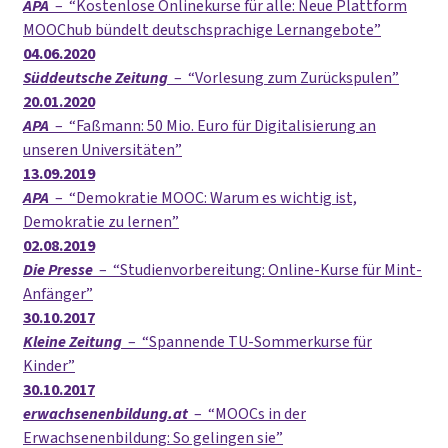
APA
–
Kostenlose Onlinekurse für alle: Neue Plattform
MOOChub bündelt deutschsprachige Lernangebote
04.06.2020
Süddeutsche Zeitung
–
Vorlesung zum Zurückspulen
20.01.2020
APA
–
Faßmann: 50 Mio. Euro für Digitalisierung an
unseren Universitäten
13.09.2019
APA
–
Demokratie MOOC: Warum es wichtig ist,
Demokratie zu lernen
02.08.2019
Die Presse
–
Studienvorbereitung: Online-Kurse für Mint-
Anfänger
30.10.2017
Kleine Zeitung
–
Spannende TU-Sommerkurse für
Kinder
30.10.2017
erwachsenenbildung.at
–
MOOCs in der
Erwachsenenbildung: So gelingen sie