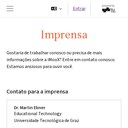
Ir para o conteúdo principal
Entrar
Painel lateral
Imprensa
Gostaria de trabalhar conosco ou precisa de mais
informações sobre a iMooX? Entre em contato conosco.
Estamos ansiosos para ouvir você.
Contato para a imprensa
Dr. Martin Ebner
Educational Technology
Universidade Tecnológica de Graz