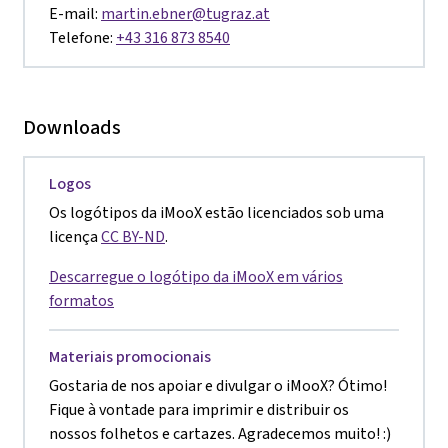
E-mail:
martin.ebner@tugraz.at
Telefone:
+43 316 873 8540
Downloads
Logos
Os logótipos da iMooX estão licenciados sob uma
licença
CC BY-ND
.
Descarregue o logótipo da iMooX em vários
formatos
Materiais promocionais
Gostaria de nos apoiar e divulgar o iMooX? Ótimo!
Fique à vontade para imprimir e distribuir os
nossos folhetos e cartazes. Agradecemos muito! :)