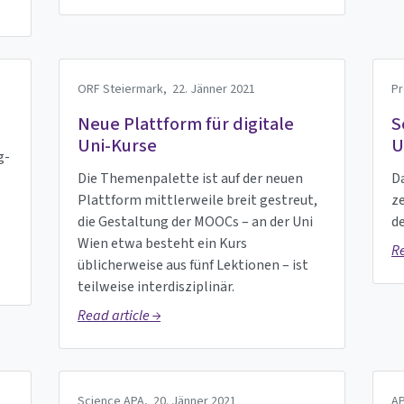
ORF Steiermark,
22. Jänner 2021
P
Neue Plattform für digitale
S
Uni-Kurse
U
g-
Die Themenpalette ist auf der neuen
D
Plattform mittlerweile breit gestreut,
ze
die Gestaltung der MOOCs – an der Uni
de
Wien etwa besteht ein Kurs
Re
üblicherweise aus fünf Lektionen – ist
teilweise interdisziplinär.
Read article →
Science APA,
20. Jänner 2021
A