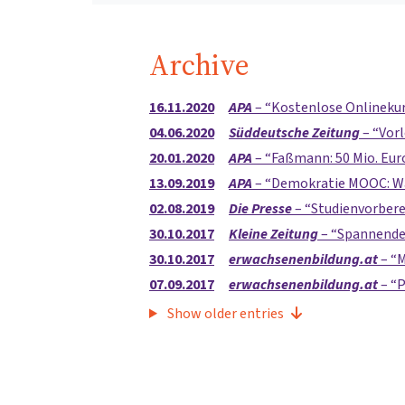
Archive
16.11.2020
APA
–
Kostenlose Onlinekur
04.06.2020
Süddeutsche Zeitung
–
Vor
20.01.2020
APA
–
Faßmann: 50 Mio. Euro
13.09.2019
APA
–
Demokratie MOOC: War
02.08.2019
Die Presse
–
Studienvorbere
30.10.2017
Kleine Zeitung
–
Spannende
30.10.2017
erwachsenenbildung.at
–
M
07.09.2017
erwachsenenbildung.at
–
P
Show older entries