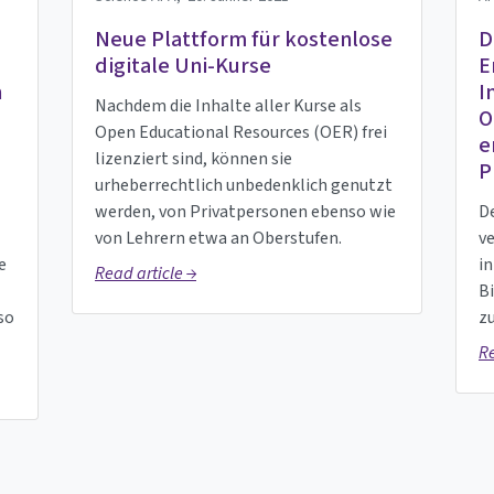
Neue Plattform für kostenlose
D
digitale Uni-Kurse
E
n
I
Nachdem die Inhalte aller Kurse als
O
Open Educational Resources (OER) frei
e
lizenziert sind, können sie
P
urheberrechtlich unbedenklich genutzt
werden, von Privatpersonen ebenso wie
D
von Lehrern etwa an Oberstufen.
v
e
in
Read article →
B
so
zu
Re