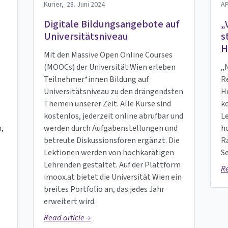
Kurier,
28. Juni 2024
A
Digitale Bildungsangebote auf
„
Universitätsniveau
s
H
Mit den Massive Open Online Courses
(MOOCs) der Universität Wien erleben
„
Teilnehmer*innen Bildung auf
R
Universitätsniveau zu den drängendsten
H
Themen unserer Zeit. Alle Kurse sind
ko
kostenlos, jederzeit online abrufbar und
L
,
werden durch Aufgabenstellungen und
ho
betreute Diskussionsforen ergänzt. Die
R
Lektionen werden von hochkarätigen
S
Lehrenden gestaltet. Auf der Plattform
Re
imoox.at bietet die Universität Wien ein
breites Portfolio an, das jedes Jahr
erweitert wird.
Read article →