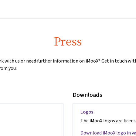
Home
Courses
Info & support
Pa
Press
rk with us or need further information on iMooX? Get in touch wit
rom you.
Downloads
Logos
The iMooX logos are licen
Download iMooX logo in va