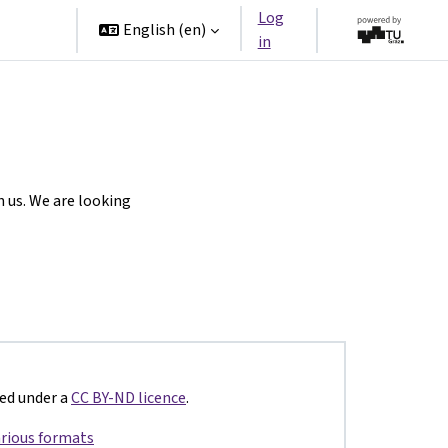
Log
rtners
English ‎(en)‎
in
h us. We are looking
sed under a
CC BY-ND licence
.
rious formats