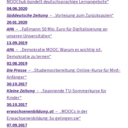
MOOChub bündelt deutschsprachige Lernangebote
04.06.2020
Süddeutsche Zeitung
–
Vorlesung zum Zurückspulen
20.01.2020
APA
–
Faßmann: 50 Mio. Euro für Digitalisierung an
unseren Universitäten
13.09.2019
APA
–
Demokratie MOOC: Warum es wichtig ist,
Demokratie zu lernen
02.08.2019
Die Presse
–
Studienvorbereitung: Online-Kurse für Mint-
Anfänger
30.10.2017
Kleine Zeitung
–
Spannende TU-Sommerkurse für
Kinder
30.10.2017
erwachsenenbildung.at
–
MOOCs in der
Erwachsenenbildung: So gelingen sie
07.09.2017