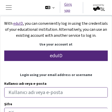
Ana içeriğe git
Giriş
yap
Yan panel
iMooX sayfasına giriş ya
With
eduID
, you can conveniently log in using the credentials
of your educational institution. Alternatively, you can use an
existing account with another service to log in.
Use your account at
eduID
Login using your email address or username
Kullanıcı adı veya e-posta
Şifre