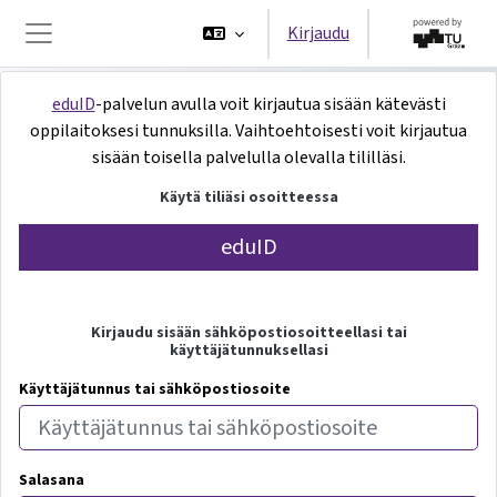
Siirry pääsisältöön
Kirjaudu
Sivupaneeli
Kirjaudu iMooX
eduID
-palvelun avulla voit kirjautua sisään kätevästi
oppilaitoksesi tunnuksilla. Vaihtoehtoisesti voit kirjautua
sisään toisella palvelulla olevalla tililläsi.
Käytä tiliäsi osoitteessa
eduID
Kirjaudu sisään sähköpostiosoitteellasi tai
käyttäjätunnuksellasi
Käyttäjätunnus tai sähköpostiosoite
Salasana