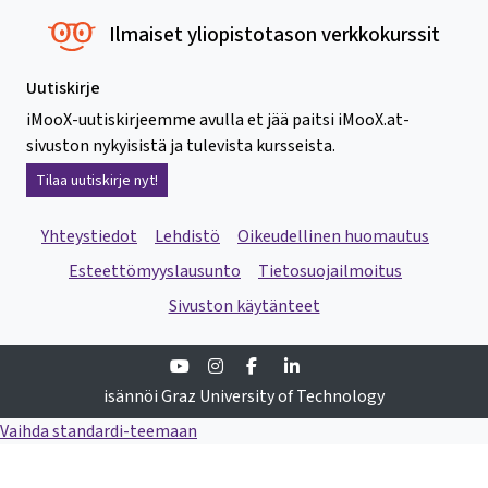
Ilmaiset yliopistotason verkkokurssit
Uutiskirje
iMooX-uutiskirjeemme avulla et jää paitsi iMooX.at-
sivuston nykyisistä ja tulevista kursseista.
Tilaa uutiskirje nyt!
Yhteystiedot
Lehdistö
Oikeudellinen huomautus
Esteettömyyslausunto
Tietosuojailmoitus
Sivuston käytänteet
Youtube
Instagram
Facebook
Linkedin
isännöi Graz University of Technology
Vaihda standardi-teemaan