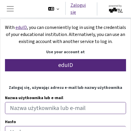
Przejdź do głównej zawartości
Zaloguj
się
Panel boczny
Zaloguj do iMooX
With
eduID
, you can conveniently log in using the credentials
of your educational institution. Alternatively, you can use an
existing account with another service to log in.
Use your account at
eduID
Zaloguj się, używając adresu e-mail lub nazwy użytkownika
Nazwa użytkownika lub e-mail
Hasło